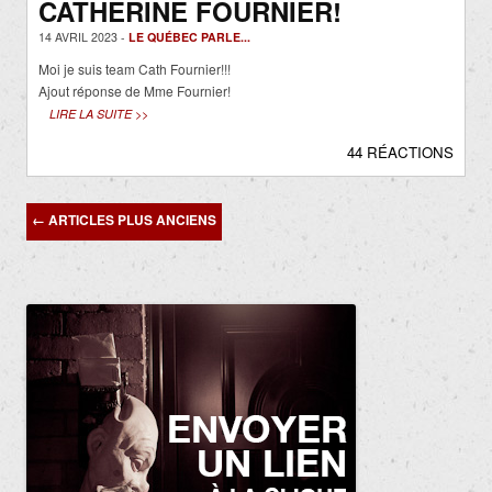
CATHERINE FOURNIER!
14 AVRIL 2023 -
LE QUÉBEC PARLE...
Moi je suis team Cath Fournier!!!
Ajout réponse de Mme Fournier!
LIRE LA SUITE >>
44 RÉACTIONS
Navigation
←
ARTICLES PLUS ANCIENS
des
articles