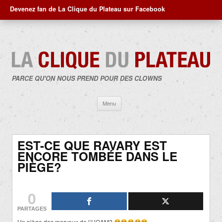
Devenez fan de La Clique du Plateau sur Facebook
PARCE QU'ON NOUS PREND POUR DES CLOWNS
Aller
Menu
au
contenu
EST-CE QUE RAVARY EST
ENCORE TOMBÉE DANS LE
PIÈGE?
0
PARTAGES
Un piège des morveux de l’UQAM?