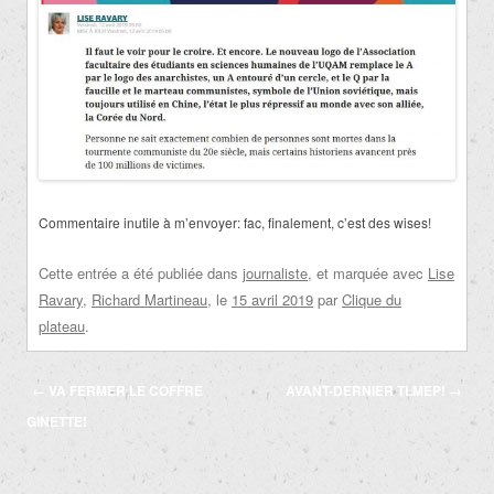
Commentaire inutile à m’envoyer: fac, finalement, c’est des wises!
Cette entrée a été publiée dans
journaliste
, et marquée avec
Lise
Ravary
,
Richard Martineau
, le
15 avril 2019
par
Clique du
plateau
.
Navigation
←
VA FERMER LE COFFRE
AVANT-DERNIER TLMEP!
→
des
GINETTE!
articles