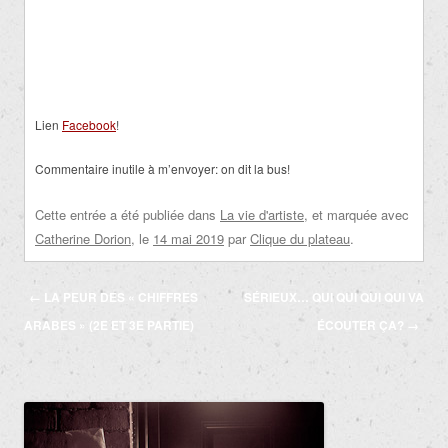
Lien
Facebook
!
Commentaire inutile à m’envoyer: on dit la bus!
Cette entrée a été publiée dans
La vie d'artiste
, et marquée avec
Catherine Dorion
, le
14 mai 2019
par
Clique du plateau
.
Navigation
←
LA PEUR DES « CHIFFRES
SÉRIEUX… QUI QUI QUI QUI VA
des
ARABES » (2E ET 3E PARTIE)
ÉCOUTER ÇA?
→
articles