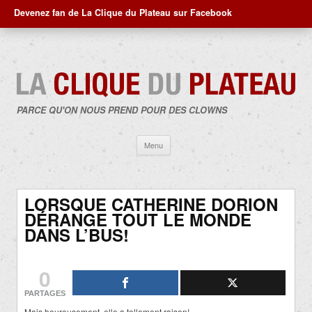
Devenez fan de La Clique du Plateau sur Facebook
PARCE QU'ON NOUS PREND POUR DES CLOWNS
Aller
Menu
au
contenu
LORSQUE CATHERINE DORION
DÉRANGE TOUT LE MONDE
DANS L’BUS!
0
PARTAGES
Mais heureusement, elle a tellement raison!