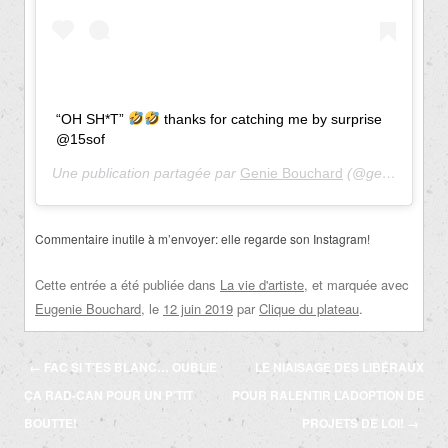
“OH SH*T”
thanks for catching me by surprise
@15sof
Une publication partagée par
Genie Bouchard
(@geniebouchard) le
Commentaire inutile à m’envoyer: elle regarde son Instagram!
Cette entrée a été publiée dans
La vie d'artiste
, et marquée avec
Eugenie Bouchard
, le
12 juin 2019
par
Clique du plateau
.
Navigation
←
FAC SI T’ES BLANC… OUBLIE
LE NIAISAGE DES LIBÉRAUX
des
ÇA RAD-CAN POUR UN P’TIT
POUR RALENTIR L’ADOPTION DE
articles
BOUTTE!
PROJETS DE LOI!
→