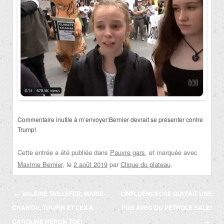
Commentaire inutile à m’envoyer:Bernier devrait se présenter contre
Trump!
Cette entrée a été publiée dans
Pauvre gars
, et marquée avec
Maxime Bernier
, le
2 août 2019
par
Clique du plateau
.
Navigation
←
VALÉRIE TAILLEFER, MARIE-
L’INFLUENCEUSE QUI FAIT UNE
des
CHANTAL TOUPIN ET L’EX À
PUB AVEC DU PÉTROLE SALE!
articles
CAROLINE NÉRON TOÉ!
→