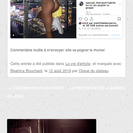
Commentaire inutile à m’envoyer: elle va pogner le rhume!
Cette entrée a été publiée dans
La vie d'artiste
, et marquée avec
Beatrice Bouchard
, le
12 août 2019
par
Clique du plateau
.
Navigation
←
L’INCOHÉRENCE GAUCHISTE
LA PIRE POLICE EST À QUÉBEC!
des
DU JOUR…
→
articles