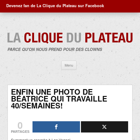
Devenez fan de La Clique du Plateau sur Facebook
PARCE QU'ON NOUS PREND POUR DES CLOWNS
Aller
Menu
au
contenu
ENFIN UNE PHOTO DE
BÉATRICE QUI TRAVAILLE
40/SEMAINES!
0
PARTAGES
Surement un congrès à Las Vegas!