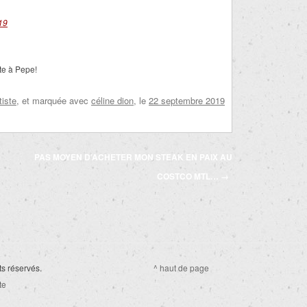
19
te à Pepe!
tiste
, et marquée avec
céline dion
, le
22 septembre 2019
PAS MOYEN D’ACHETER MON STEAK EN PAIX AU
COSTCO MTL…
→
ts réservés.
^ haut de page
te