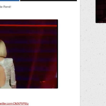
 de René!
twitter.com/OMXPllP6lu