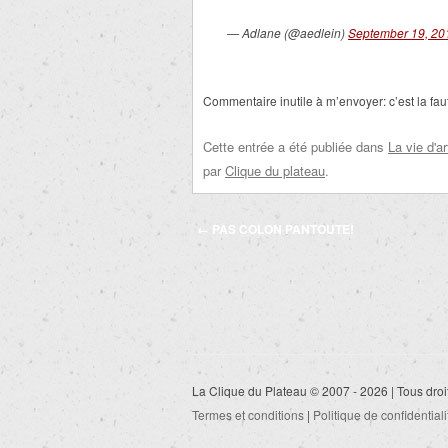
— Adlane (@aedlein)
September 19, 20
Commentaire inutile à m’envoyer: c’est la fau
Cette entrée a été publiée dans
La vie d'ar
par
Clique du plateau
.
Navigation
←
PAS COLON PANTOUTE!
des
articles
La Clique du Plateau © 2007 - 2026 | Tous droi
Termes et conditions
|
Politique de confidentiali