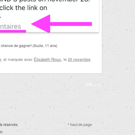
e chance de gagner! (Suzie, 11 ans)
r
, et marquée avec
Élisabeth Rioux
, le
25 novembre
LOL…
→
ts réservés.
^ haut de page
te