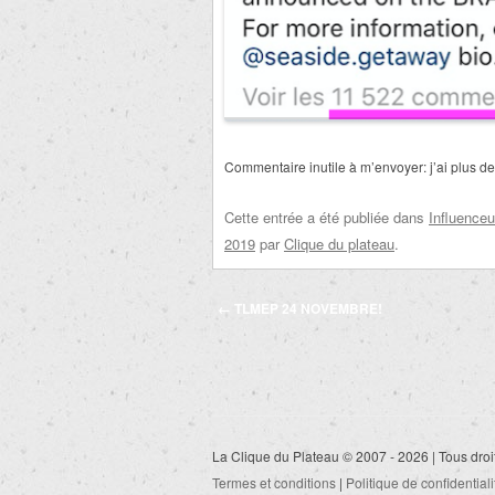
Commentaire inutile à m’envoyer: j’ai plus d
Cette entrée a été publiée dans
Influenceu
2019
par
Clique du plateau
.
Navigation
←
TLMEP 24 NOVEMBRE!
des
articles
La Clique du Plateau © 2007 - 2026 | Tous droi
Termes et conditions
|
Politique de confidentiali