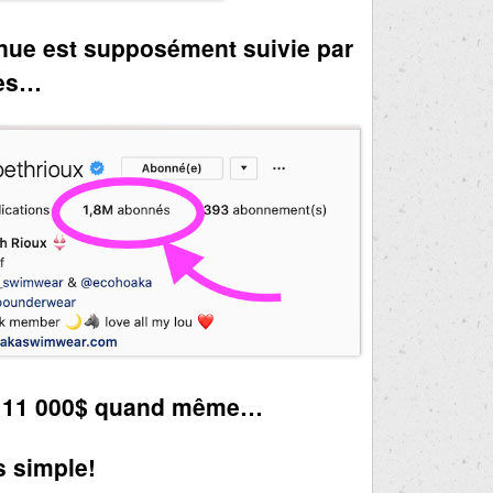
nue est supposément suivie par
nes…
de 11 000$ quand même…
s simple!