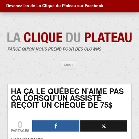
Devenez fan de La Clique du Plateau sur Facebook
PARCE QU'ON NOUS PREND POUR DES CLOWNS
Aller
Menu
au
contenu
HA ÇA LE QUÉBEC N’AIME PAS
ÇA LORSQU’UN ASSISTÉ
REÇOIT UN CHÈQUE DE 75$
0
PARTAGES
Pis po l’vra monde!