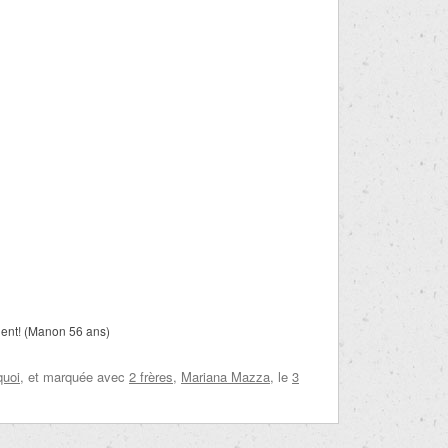
lent! (Manon 56 ans)
quoi
, et marquée avec
2 frères
,
Mariana Mazza
, le
3