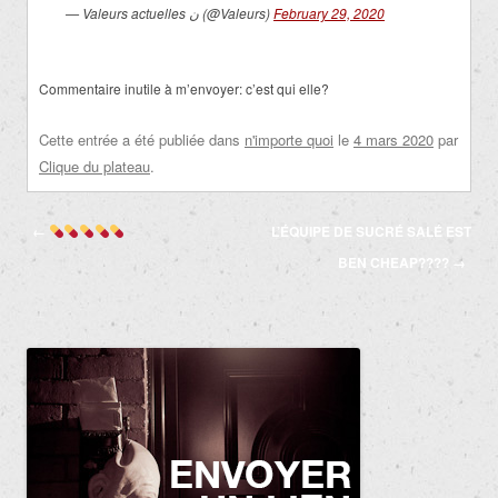
— Valeurs actuelles ن (@Valeurs)
February 29, 2020
Commentaire inutile à m’envoyer: c’est qui elle?
Cette entrée a été publiée dans
n'importe quoi
le
4 mars 2020
par
Clique du plateau
.
Navigation
←
L’ÉQUIPE DE SUCRÉ SALÉ EST
des
BEN CHEAP????
→
articles