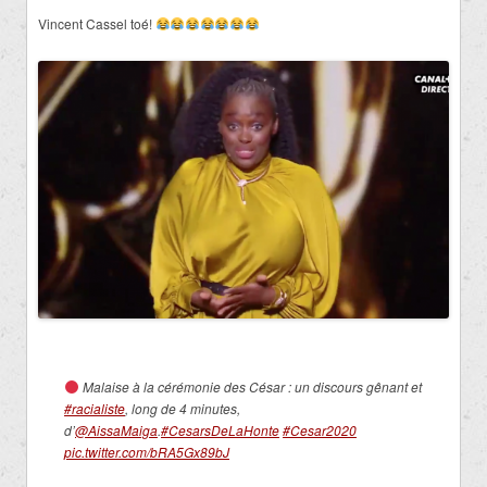
Vincent Cassel toé!
Malaise à la cérémonie des César : un discours gênant et
#racialiste
, long de 4 minutes,
d’
@AissaMaiga
.
#CesarsDeLaHonte
#Cesar2020
pic.twitter.com/bRA5Gx89bJ