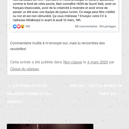
Commentaire inutile à m’envoyer:oui, mais tu rencontres des
veudettes!
Cette entrée a été publiée dans
Non classé
le
4 mars 2020
par
Clique du plateau
.
Navigation
←
ÇA PREND PLUS DE
BEN OUI… TOUT LE MONDE VA
des
MALAISES COMME ÇA AU
FAIRE ÇA!
→
articles
QUÉBEC!