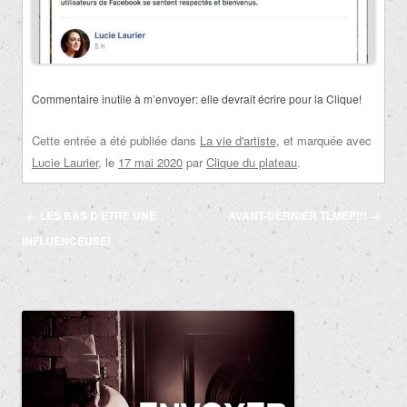
Commentaire inutile à m’envoyer: elle devrait écrire pour la Clique!
Cette entrée a été publiée dans
La vie d'artiste
, et marquée avec
Lucie Laurier
, le
17 mai 2020
par
Clique du plateau
.
Navigation
←
LES BAS D’ÊTRE UNE
AVANT-DERNIER TLMEP!!!
→
des
INFLUENCEUSE!
articles