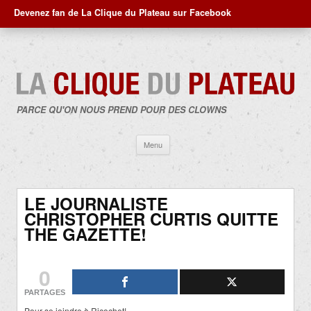
Devenez fan de La Clique du Plateau sur Facebook
PARCE QU'ON NOUS PREND POUR DES CLOWNS
Aller
Menu
au
contenu
LE JOURNALISTE
CHRISTOPHER CURTIS QUITTE
THE GAZETTE!
0
PARTAGES
Pour se joindre à Ricochet!