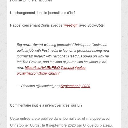
Un changement dans le journalisme d’ici?
Rappel concernant Curtis avec ce
tweetfight
avec Bock-Côté!
Big news: Award-winning journalist Christopher Curtis has
quit his job with Postmedia to launch a groundbreaking new
journalism project with Ricochet. Read his op-ed on why he
left The Gazette, and the kind of journalism he wants to do
now.
https://t.co/4vidBxPBtQ
#cdnpoli
#polqc
pic.twitter.com/Mi3Kv2hBJV
— Ricochet (@ricochet_en)
September 8, 2020
Commentaire inutile à m’envoyer: c’est qui lui?
Cette entrée a été publiée dans
journaliste
, et marquée avec
Christopher Curtis
, le
8 septembre 2020
par
Clique du plateau
.