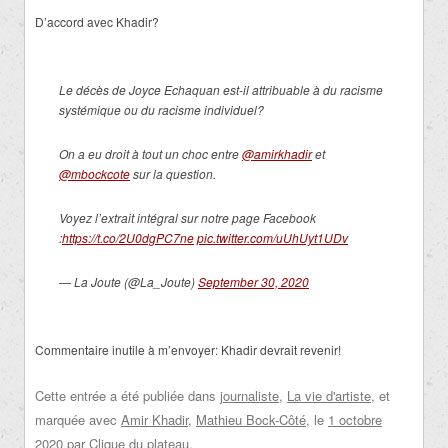
D’accord avec Khadir?
Le décès de Joyce Echaquan est-il attribuable à du racisme
systémique ou du racisme individuel?
On a eu droit à tout un choc entre
@amirkhadir
et
@mbockcote
sur la question.
Voyez l’extrait intégral sur notre page Facebook
:
https://t.co/2U0dgPC7ne
pic.twitter.com/uUhUyt1UDv
— La Joute (@La_Joute)
September 30, 2020
Commentaire inutile à m’envoyer: Khadir devrait revenir!
Cette entrée a été publiée dans
journaliste
,
La vie d'artiste
, et
marquée avec
Amir Khadir
,
Mathieu Bock-Côté
, le
1 octobre
2020
par
Clique du plateau
.