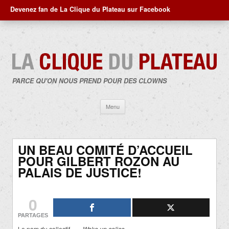
Devenez fan de La Clique du Plateau sur Facebook
PARCE QU'ON NOUS PREND POUR DES CLOWNS
Aller
Menu
au
contenu
UN BEAU COMITÉ D’ACCUEIL
POUR GILBERT ROZON AU
PALAIS DE JUSTICE!
0
PARTAGES
Le nom du collectif…. «
Wake up calice
»