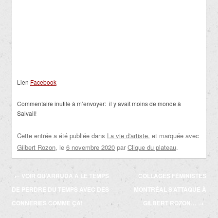
Lien
Facebook
Commentaire inutile à m’envoyer:
il y avait moins de monde à
Salvail!
Cette entrée a été publiée dans
La vie d'artiste
, et marquée avec
Gilbert Rozon
, le
6 novembre 2020
par
Clique du plateau
.
Navigation
←
VOIR QU’ARRUDA A LE TEMPS
COLLAGES FÉMINISTES
des
DE PERDRE DU TEMPS AVEC DES
MONTRÉAL S’ATTAQUE À
articles
CONNERIES COMME ÇA!
GILBERT ROZON…
→