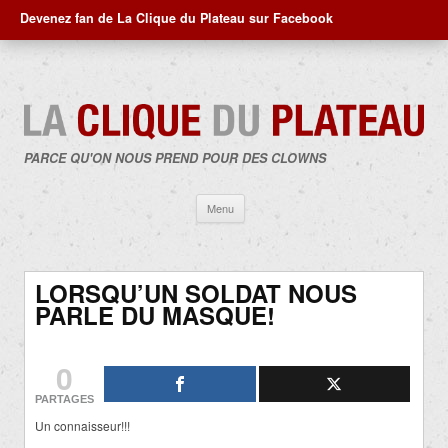
Devenez fan de La Clique du Plateau sur Facebook
PARCE QU'ON NOUS PREND POUR DES CLOWNS
Aller
Menu
au
contenu
LORSQU’UN SOLDAT NOUS
PARLE DU MASQUE!
0
PARTAGES
Un connaisseur!!!