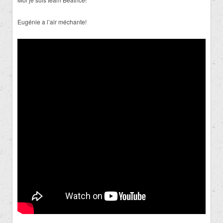
Eugénie a l’air méchante!