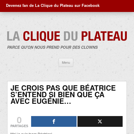
Devenez fan de La Clique du Plateau sur Facebook
PARCE QU'ON NOUS PREND POUR DES CLOWNS
Aller
Menu
au
contenu
JE CROIS PAS QUE BÉATRICE
S’ENTEND SI BIEN QUE ÇA
AVEC EUGÉNIE…
0
PARTAGES
Moi je suis team Béatrice!