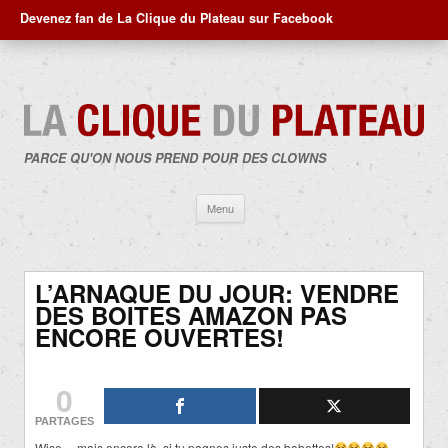
Devenez fan de La Clique du Plateau sur Facebook
PARCE QU'ON NOUS PREND POUR DES CLOWNS
Aller
Menu
au
contenu
L’ARNAQUE DU JOUR: VENDRE
DES BOITES AMAZON PAS
ENCORE OUVERTES!
0
PARTAGES
Wise… mais encore là, si tu pognes juste des bobettes!