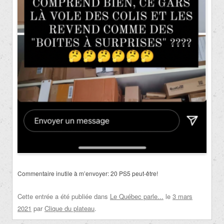
Commentaire inutile à m’envoyer:
20 PS5 peut-être!
Cette entrée a été publiée dans
Le Québec parle...
le
3 mars
2021
par
Clique du plateau
.