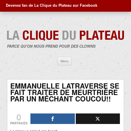
Devenez fan de La Clique du Plateau sur Facebook
PARCE QU'ON NOUS PREND POUR DES CLOWNS
Aller
Menu
au
contenu
EMMANUELLE LATRAVERSE SE
FAIT TRAITER DE MEURTRIÈRE
PAR UN MÉCHANT COUCOU!!
0
PARTAGES
Le pissou a enlevé son tweet!