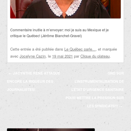
Commentaire inutile à m’envoyer:
moi je suis au Mexique et je
critique le Québec! (Jérôme Blanchet-Gravel)
Cette entrée a été publiée dans
Le Québec parle...
, et marquée
avec
Jocelyne Cazin
, le
19 mai 2021
par
Clique du plateau
.
Navigation
←
JACYNTHE RENÉ ATTAQUE
GND SUR
des
ENCORE LA RIGUEUR DES
L’INSTRUMENTALISATION DE
articles
JOURNALISTES!
L’ÉTAT D’URGENCE SANITAIRE
POUR METTRE LA PRESSION SUR
LES SYNDICATS!!!
→