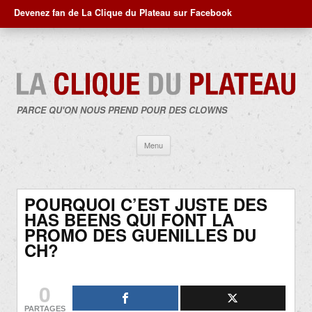
Devenez fan de La Clique du Plateau sur Facebook
PARCE QU'ON NOUS PREND POUR DES CLOWNS
Aller
Menu
au
contenu
POURQUOI C’EST JUSTE DES
HAS BEENS QUI FONT LA
PROMO DES GUENILLES DU
CH?
0
PARTAGES