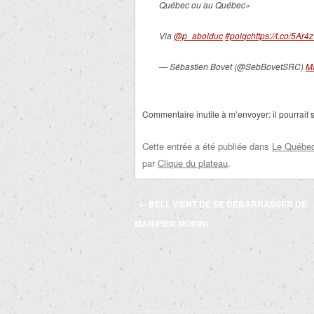
Québec ou au Québec»
Via
@p_abolduc
#polqc
https://t.co/5Ar
— Sébastien Bovet (@SebBovetSRC)
M
Commentaire inutile à m’envoyer: il pourrait s
Cette entrée a été publiée dans
Le Québec 
par
Clique du plateau
.
Navigation
←
BELL VIENT DE SE DÉBARRASSER DE
des
MARIPIER MORIN!
articles