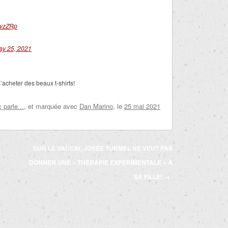
4zvzZRp
ay 25, 2021
’acheter des beaux t-shirts!
parle...
, et marquée avec
Dan Marino
, le
25 mai 2021
SUR LE VACCIN, JOSÉE TURMEL NE VEUT PAS
DONNER UNE « THÉRAPIE EXPÉRIMENTALE » À
SA FILLE!
→