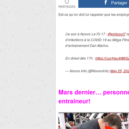
0
Partager
PARTAGES
Est-ce qu’on doit lui rappeler que les emplo
Ce soir à Noovo Le Fil 17 :
@philcout7
re
d’infections à la COVID-19 au Méga Fitn
d’entrainement Dan Marino.
En direct dès 17h :
https://t.co/Hgu4W6S
— Noovo Info (@NoovoInfo)
May 25, 20
Mars dernier… personne 
entraineur!