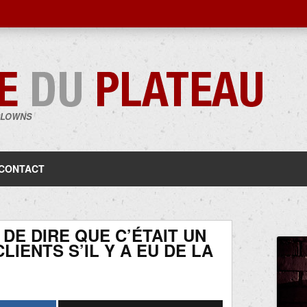
CLOWNS
Aller
au
contenu
CONTACT
 DE DIRE QUE C’ÉTAIT UN
LIENTS S’IL Y A EU DE LA