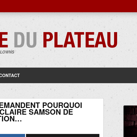
CLOWNS
Aller
au
contenu
CONTACT
DEMANDENT POURQUOI
CLAIRE SAMSON DE
TION…