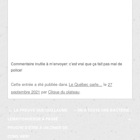
Commentaire inutile à m’envoyer:
c’est vrai que ça fait pas mal de
police!
Cette entrée a été publiée dans
Le Québec parle...
le
27
septembre 2021
par
Clique du plateau
.
Navigation
←
LA PREUVE QUE GUILLAUME
« ON A TOUTE UNE BACTÉRIE »
des
LEMAY-THIVIERGE A PASSÉ
→
articles
PROCHE D’ÊTRE À UN DÎNER DE
CONS HIER!