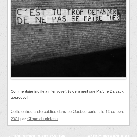
Commentaire inutile à m’envoyer:
évidemment que Martine Dalvaux
approuve!
Cette entrée a été publiée dans
Le Québec parle...
le
13 octobre
2021
par
Clique du plateau
.
Navigation
←
NON MITSOU N’EST PAS UNE
JE M’INQUIÈTE POUR SA