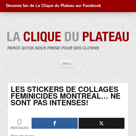
Devenez fan de La Clique du Plateau sur Facebook
PARCE QU'ON NOUS PREND POUR DES CLOWNS
Aller
Menu
au
contenu
LES STICKERS DE COLLAGES
FEMINICIDES MONTREAL… NE
SONT PAS INTENSES!
0
PARTAGES
Rien de moins…