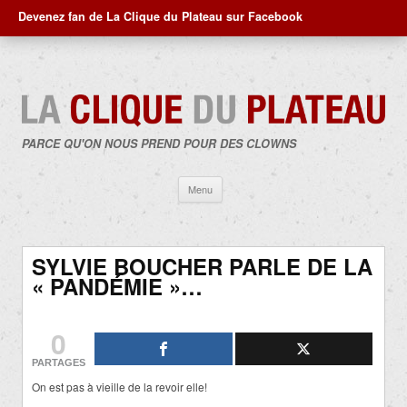
Devenez fan de La Clique du Plateau sur Facebook
PARCE QU'ON NOUS PREND POUR DES CLOWNS
Aller
Menu
au
contenu
SYLVIE BOUCHER PARLE DE LA
« PANDÉMIE »…
0
PARTAGES
On est pas à vieille de la revoir elle!