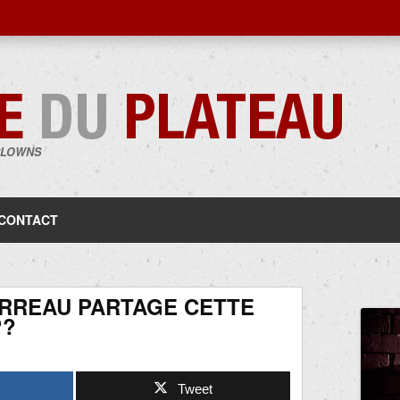
CLOWNS
Aller
au
contenu
CONTACT
RREAU PARTAGE CETTE
??
Tweet