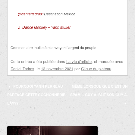
@danieltadros1
Destination Mexico
♬ Dance Monkey – Yann Muller
Commentaire inutile à m’envoyer: l’argent du peuple!
Cette entrée a été publiée dans
La vie d'artiste
, et marquée avec
Daniel Tadros
, le
13 novembre 2021
par
Clique du plateau
.
Navigation
←
POURQUOI YANN PERREAU
MÊME LORSQUE QUE C’EST UN
des
PARTAGE CETTE COCHONNERIE
SPAM… GUY A. FAIT SON GUY A.
articles
LÀ???
→