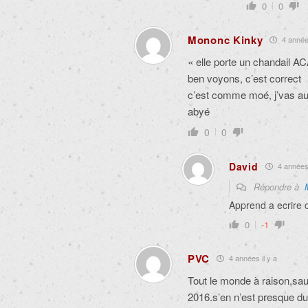
0
0
Mononc Kinky
4 années
« elle porte un chandail 
ben voyons, c’est correct
c’est comme moé, j’vas au 
abyé
0
0
David
4 années 
Répondre à
Apprend a ecrire o
0
-1
PVC
4 années il y a
Tout le monde à raison,sa
2016.s’en n’est presque du 