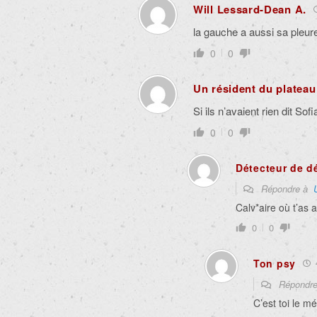
Will Lessard-Dean A.
la gauche a aussi sa pleu
0
0
Un résident du plateau
Si ils n’avaient rien dit Sof
0
0
Détecteur de d
Répondre à
Calv*aire où t’as 
0
0
Ton psy
4
Répondr
C’est toi le m