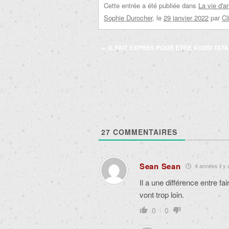
Cette entrée a été publiée dans
La vie d'ar
Sophie Durocher
, le
29 janvier 2022
par
Cl
Navigation
←
IL FAIT EXPRÈS POUR ÊTRE AUSSI TATA
des
articles
27
COMMENTAIRES
Sean Sean
4 années il y 
Il a une différence entre fai
vont trop loin.
0
0