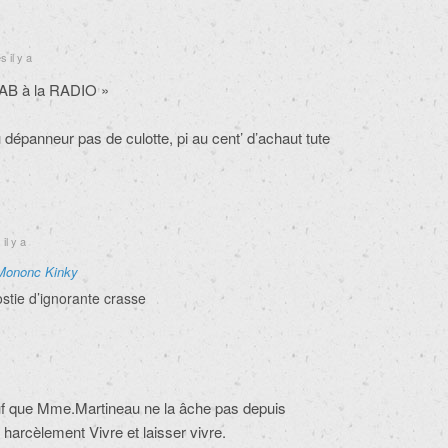
 il y a
ACAB à la RADIO »
dépanneur pas de culotte, pi au cent’ d’achaut tute
il y a
Mononc Kinky
stie d’ignorante crasse
uf que Mme.Martineau ne la âche pas depuis
harcèlement Vivre et laisser vivre.