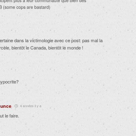
ticipent plus a leur communauté que bien des
B (some cops are bastard)
certaine dans la victimologie avec ce post: pas mal la
cèle, bientôt le Canada, bientôt le monde !
hypocrite?
ounce
4 années il y a
t le faire.