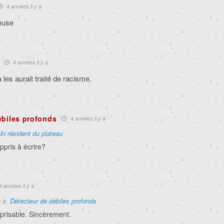
4 années il y a
reuse
4 années il y a
ia les aurait traité de racisme.
ébiles profonds
4 années il y a
Un résident du plateau
appris à écrire?
 années il y a
e à
Détecteur de débiles profonds
éprisable. Sincèrement.