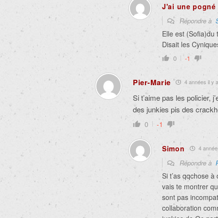
J'ai une pogné 
Répondre à
Elle est (Sofia)d
Disait les Cyniques
0
-1
Pier-Marie
4 années il y 
Si t’aime pas les policier,
des junkies pis des crackhe
0
-1
Simon
4 années
Répondre à
Si t’as qqchose à 
vais te montrer qu
sont pas incompati
collaboration comm