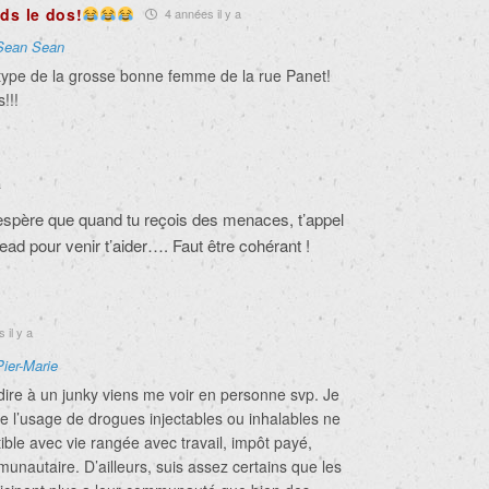
ds le dos!
4 années il y a
Sean Sean
u type de la grosse bonne femme de la rue Panet!
!!!
a
 j’espère que quand tu reçois des menaces, t’appel
ad pour venir t’aider…. Faut être cohérant !
 il y a
Pier-Marie
dire à un junky viens me voir en personne svp. Je
e l’usage de drogues injectables ou inhalables ne
ble avec vie rangée avec travail, impôt payé,
unautaire. D’ailleurs, suis assez certains que les