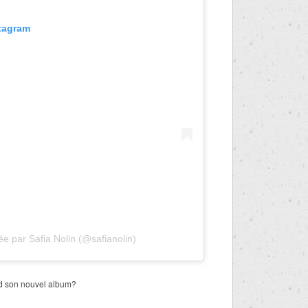
stagram
ée par Safia Nolin (@safianolin)
nd son nouvel album?