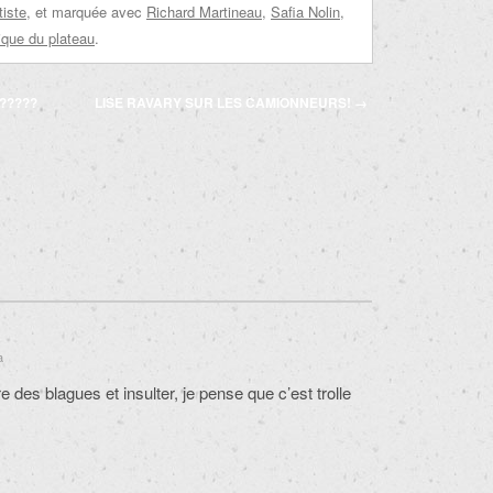
tiste
, et marquée avec
Richard Martineau
,
Safia Nolin
,
ique du plateau
.
?????
LISE RAVARY SUR LES CAMIONNEURS!
→
a
re des blagues et insulter, je pense que c’est trolle