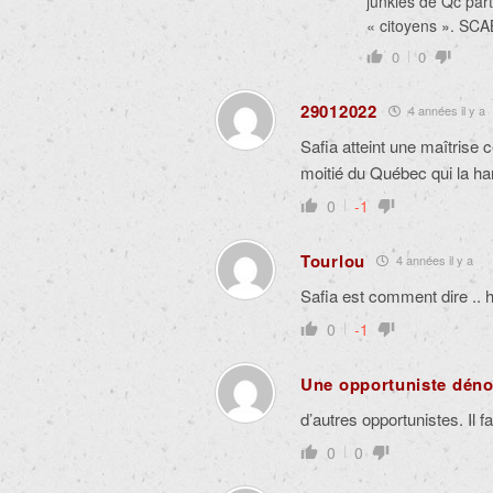
junkies de Qc par
« citoyens ». SCA
0
0
29012022
4 années il y a
Safia atteint une maîtrise 
moitié du Québec qui la har
0
-1
Tourlou
4 années il y a
Safia est comment dire .. 
0
-1
Une opportuniste dén
d’autres opportunistes. Il fau
0
0