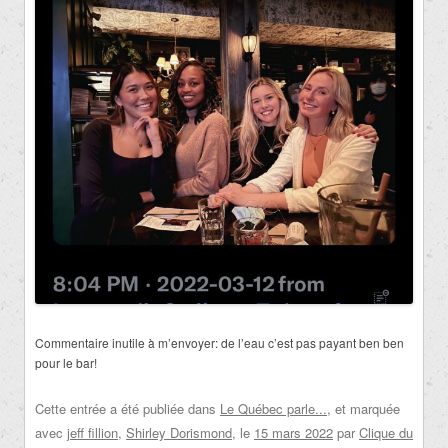
Commentaire inutile à m’envoyer: de l’eau c’est pas payant ben ben
pour le bar!
Cette entrée a été publiée dans
Le Québec parle...
, et marquée
avec
jeff fillion
,
Shirley Dorismond
, le
15 mars 2022
par
Clique du