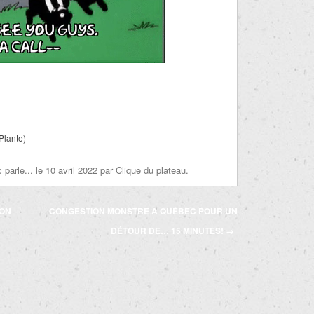
Plante)
parle...
le
10 avril 2022
par
Clique du plateau
.
DON
CONGESTION MONSTRE À QUÉBEC POUR UN
DÉTOUR DE… 15 MINUTES!
→