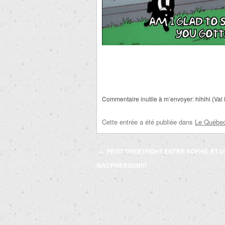
Commentaire inutile à m’envoyer: hihihi (Val 
Cette entrée a été publiée dans
Le Québec 
Navigation
←
PETIT TWEETFIGHT ENTRE SOPHIE ET 
des
MACPHERSON!!!
articles