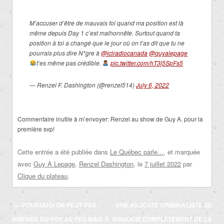
M’accuser d’être de mauvais foi quand ma position est là
même depuis Day 1 c’est malhonnête. Surtout quand ta
position à toi a changé que le jour où on t’as dit que tu ne
pourrais plus dire N*gre à
@iciradiocanada
@guyalepage
t’es même pas crédible.
pic.twitter.com/hT3j5SpFs5
— Renzel F. Dashington (@renzel514)
July 6, 2022
Commentaire inutile à m’envoyer: Renzel au show de Guy A. pour la
première svp!
Cette entrée a été publiée dans
Le Québec parle...
, et marquée
avec
Guy A Lepage
,
Renzel Dashington
, le
7 juillet 2022
par
Clique du plateau
.
Navigation
←
POURQUOI ON PEUT PAS
UNE AVOCATE CRIMINALISTE SE
des
AMENER DU POT AU FEQ MAIS À
DISSOCIE COMPLÈTEMENT DE LA