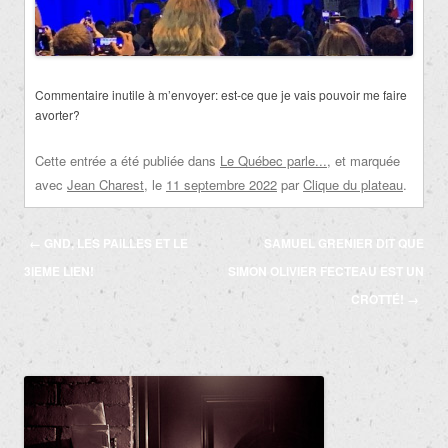
Commentaire inutile à m’envoyer: est-ce que je vais pouvoir me faire
avorter?
Cette entrée a été publiée dans
Le Québec parle...
, et marquée
avec
Jean Charest
, le
11 septembre 2022
par
Clique du plateau
.
Navigation
←
GND, LES PAILLES ET LE
SAMUEL GRENIER DIT QUE
des
3IEME LIEN!
SIMON OLIVIER FECTEAU EST UN
articles
CROTTÉ!
→