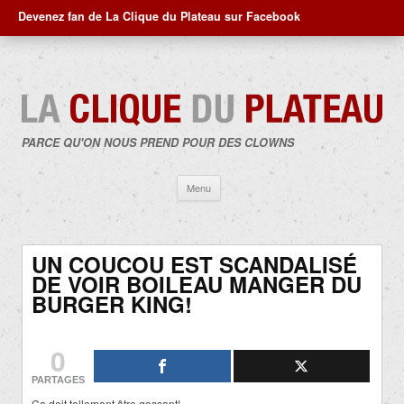
Devenez fan de La Clique du Plateau sur Facebook
PARCE QU'ON NOUS PREND POUR DES CLOWNS
Aller
Menu
au
contenu
UN COUCOU EST SCANDALISÉ
DE VOIR BOILEAU MANGER DU
BURGER KING!
0
PARTAGES
Ça doit tellement être gossant!