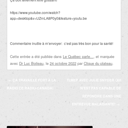
https://www.youtube.com/watch?
app=desktop&v=UZrnLA8P0y0&feature=youtu.be
Commentaire inutile à m’envoyer:
c’est pas très bon pour la santé!
Cette entrée a été publiée dans
Le Québec parle...
, et marquée
avec
Dr Luc Boileau
, le
24 octobre 2022
par
Clique du plateau
.
Navigation
←
ÇA TRAVAILLE FORT À LA
TLMEP AVEC JULIE SNYDER QUI
des
RADIO DE RADIO-CANADA!
N’EST PAS CAPABLE DE
articles
RÉPONDRE DANS UNE
ENTREVUE MALAISANTE!
→