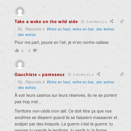
Take a woke on the wild side
3 années il y a
Répondre à
Woke en haut, woke en bas, des wokes
des wokes
Pour ma part, pouce en l’air, je m’en contre-calisse.
0
0
Gauchiste = paresseux
3 années il y a
Répondre à
Woke en haut, woke en bas, des wokes
des wokes
À voir leurs casinos sur leurs réserves, ils ne se portent
pas trop mal…
Territoire non-cédé mon œil. Ce doit être ça que nos
ancêtres se disaient quand ils se faisaient massacrer et
scalper par des iroquois. La guerre c’est la guerre: tu
gagnes tu prends le territoire, tu perds tu la ferme.