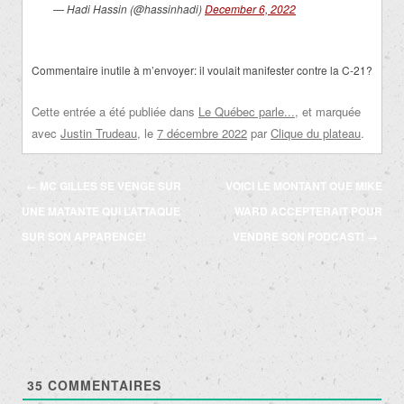
— Hadi Hassin (@hassinhadi)
December 6, 2022
Commentaire inutile à m’envoyer: il voulait manifester contre la C-21?
Cette entrée a été publiée dans
Le Québec parle...
, et marquée
avec
Justin Trudeau
, le
7 décembre 2022
par
Clique du plateau
.
Navigation
←
MC GILLES SE VENGE SUR
VOICI LE MONTANT QUE MIKE
des
UNE MATANTE QUI L’ATTAQUE
WARD ACCEPTERAIT POUR
articles
SUR SON APPARENCE!
VENDRE SON PODCAST!
→
35
COMMENTAIRES