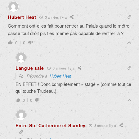
Hubert Heat
3 années il y a
Comment ont-elles fait pour rentrer au Palais quand le métro
passe tout droit pis t’es même pas capable de rentrer là ?
0
0
Langue sale
3 années il y a
Répondre à
Hubert Heat
EN EFFET ! Donc complètement « stagé » (comme tout ce
qui touche Trudeau.)
0
0
Entre Ste-Catherine et Stanley
3 années il y a