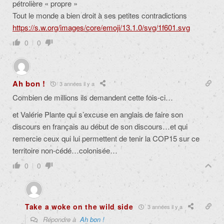
pétrolière « propre »
Tout le monde a bien droit à ses petites contradictions
https://s.w.org/images/core/emoji/13.1.0/svg/1f601.svg
0
0
Ah bon !
3 années il y a
Combien de millions ils demandent cette fois-ci…
et Valérie Plante qui s’excuse en anglais de faire son
discours en français au début de son discours…et qui
remercie ceux qui lui permettent de tenir la COP15 sur ce
territoire non-cédé…colonisée…
0
0
Take a woke on the wild side
3 années il y a
Répondre à
Ah bon !