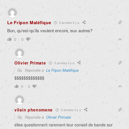
Le Fripon Maléfique
3 années il y a
Bon, qu’est-qu’ils veulent encore, eux autres?
0
0
Olivier Primate
3 années il y a
Répondre à
Le Fripon Maléfique
$$$$$$$$$$$$$
0
0
vilain phenomene
3 années il y a
Répondre à
Olivier Primate
elles questionnent rarement leur conseil de bande sur