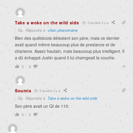
Take a woke on the wild side
3 années il y a
Répondre à
vilain phenomene
Bien des québécois détestent son père, mais ce dernier
avait quand même beaucoup plus de prestance et de
charisme. Assez hautain, mais beaucoup plus intelligent. Il
a dû échappé Justin quand il lui chamgeait la couche.
0
0
Soumis
3 années il y a
Répondre à
Take a woke on the wild side
Son père avait un QI de 110.
0
0