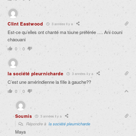
Clint Eastwood
3 années il y a
Est-ce qu’elles ont chanté ma toune préférée …. Ani couni
chaouani
0
0
la société pleurnicharde
3 années il y a
C’est une amérindienne la fille à gauche??
0
0
Soumis
3 années il y a
Répondre à
la société pleurnicharde
Maya