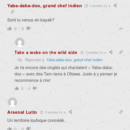
Yaba-daba-doo, grand chef indien
3 années il y a
Sont tu venus en kayak?
0
0
Take a woke on the wild side
3 années il y a
Répondre à
Yaba-daba-doo, grand chef indien
Je ris encore des cinglés qui chantaient « Yaba-daba-
doo » avec des Tam-tams à Ottawa. Juste à y penser je
recommence à rire!
0
0
Arsenal Lutin
3 années il y a
Un territoire loufoque concédé.
0
0