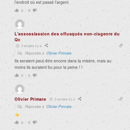
l’endroit où est passé l’argent
0
0
L'assossiassion des offusqués non-cisgenre du
Qc
3 années il y a
Répondre à
Olivier Primate
Ils seraient peut-être encore dans la misère, mais au
moins ils auraient bu pour la peine ! !
0
0
Olivier Primate
3 années il y a
Répondre à
Olivier Primate
0
0