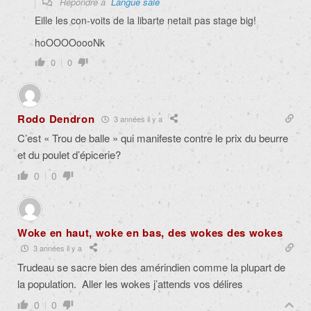
Répondre à
Langue sale
Eille les con-voits de la libarte netait pas stage big!
hoOOOOoooNk
0
0
Rodo Dendron
3 années il y a
C’est « Trou de balle » qui manifeste contre le prix du beurre
et du poulet d’épicerie?
0
0
Woke en haut, woke en bas, des wokes des wokes
3 années il y a
Trudeau se sacre bien des amérindien comme la plupart de
la population. Aller les wokes j’attends vos délires
0
0