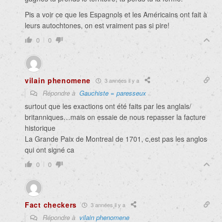
Pis a voir ce que les Espagnols et les Américains ont fait à
leurs autochtones, on est vraiment pas si pire!
0
0
vilain phenomene
3 années il y a
Répondre à
Gauchiste = paresseux
surtout que les exactions ont été faits par les anglais/
britanniques…mais on essaie de nous repasser la facture
historique
La Grande Paix de Montreal de 1701, c,est pas les anglos
qui ont signé ca
0
0
Fact checkers
3 années il y a
Répondre à
vilain phenomene