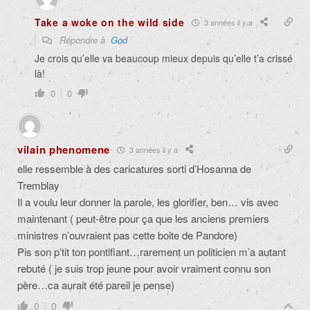
Take a woke on the wild side
3 années il y a
Répondre à
God
Je crois qu’elle va beaucoup mieux depuis qu’elle t’a crissé
là!
0
0
vilain phenomene
3 années il y a
elle ressemble à des caricatures sorti d’Hosanna de
Tremblay
Il a voulu leur donner la parole, les glorifier, ben… vis avec
maintenant ( peut-être pour ça que les anciens premiers
ministres n’ouvraient pas cette boite de Pandore)
Pis son p’tit ton pontifiant…rarement un politicien m’a autant
rebuté ( je suis trop jeune pour avoir vraiment connu son
père…ca aurait été pareil je pense)
0
0