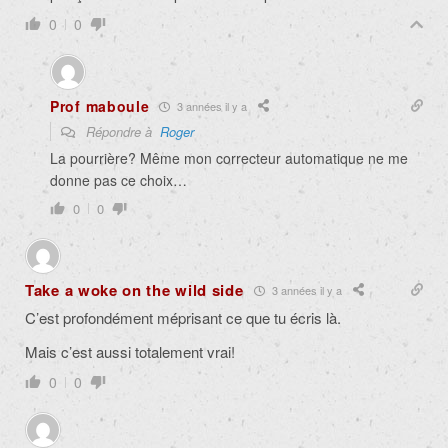
0
0
Prof maboule
3 années il y a
Répondre à
Roger
La pourrière? Même mon correcteur automatique ne me
donne pas ce choix…
0
0
Take a woke on the wild side
3 années il y a
C’est profondément méprisant ce que tu écris là.
Mais c’est aussi totalement vrai!
0
0