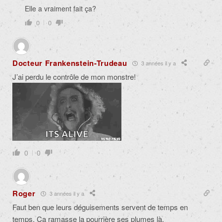
Elle a vraiment fait ça?
0
0
Docteur Frankenstein-Trudeau
3 années il y a
J’ai perdu le contrôle de mon monstre!
0
0
Roger
3 années il y a
Faut ben que leurs déguisements servent de temps en
temps. Ça ramasse la pourrière ses plumes là.