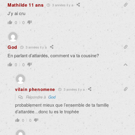
Mathilde 11 ans
3 années il y a
J’y ai cru
0
0
God
3 années il y a
En parlant d’attardés, comment va ta cousine?
0
0
vilain phenomene
3 années il y a
Répondre à
God
probablement mieux que l’ensemble de ta famille
d’attardée…donc tu es le trophée
0
0