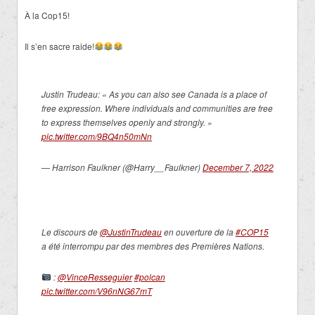
À la Cop15!
Il s’en sacre raide!
Justin Trudeau: « As you can also see Canada is a place of
free expression. Where individuals and communities are free
to express themselves openly and strongly. »
pic.twitter.com/9BQ4n50mNn
— Harrison Faulkner (@Harry__Faulkner)
December 7, 2022
Le discours de
@JustinTrudeau
en ouverture de la
#COP15
a été interrompu par des membres des Premières Nations.
:
@VinceResseguier
#polcan
pic.twitter.com/V96nNG67mT