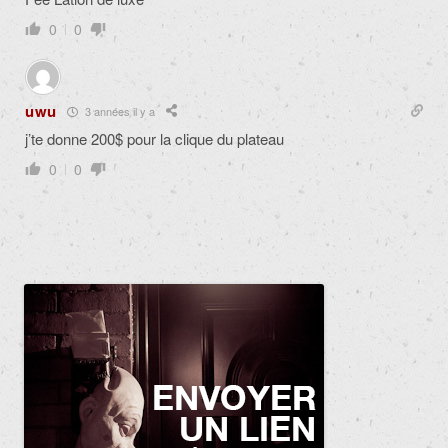
0
0
uwu
3 années il y a
j’te donne 200$ pour la clique du plateau
0
0