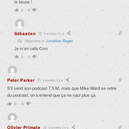
la sauce !
0
0
Sébastien
3 années il y a
Répondre à
Jonathan Rogen
Je m’en calis.Com
0
0
Peter Parker
3 années il y a
S’il vend son podcast 7.5 M, mais que Mike Ward se retire
du podcast, on s’entend que ça ne vaut plus ça.
0
0
Olivier Primate
3 années il y a