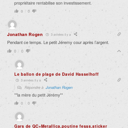
propriétaire rentabilise son investissement.
0
0
Jonathan Rogen
3 années il y a
Pendant ce temps. Le petit Jéremy cour après l’argent.
0
0
Le ballon de plage de David Hasselhoff
3 années il y a
Répondre à
Jonathan Rogen
**la mère du petit Jérémy**
0
0
Gars de QC=Metallica,poutine fesss,sticker