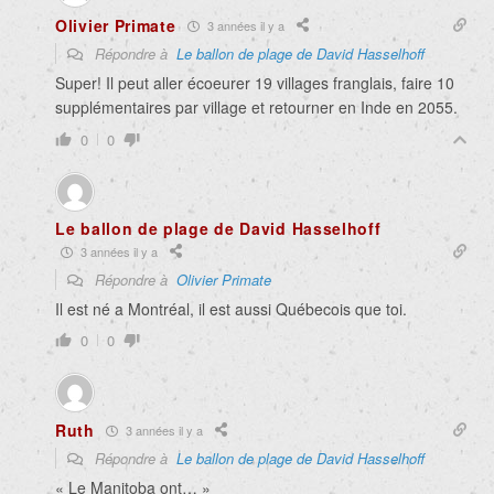
Olivier Primate
3 années il y a
Répondre à
Le ballon de plage de David Hasselhoff
Super! Il peut aller écoeurer 19 villages franglais, faire 10
supplémentaires par village et retourner en Inde en 2055.
0
0
Le ballon de plage de David Hasselhoff
3 années il y a
Répondre à
Olivier Primate
Il est né a Montréal, il est aussi Québecois que toi.
0
0
Ruth
3 années il y a
Répondre à
Le ballon de plage de David Hasselhoff
« Le Manitoba ont… »