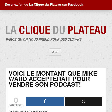
Devenez fan de La Clique du Plateau sur Facebook
PARCE QU'ON NOUS PREND POUR DES CLOWNS
Aller
Menu
au
contenu
VOICI LE MONTANT QUE MIKE
WARD ACCEPTERAIT POUR
VENDRE SON PODCAST!
0
PARTAGES
Pas mal plus que ta maison!