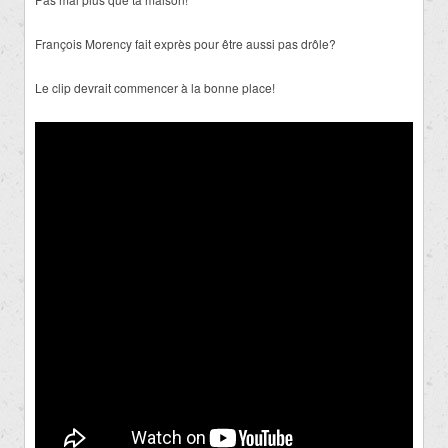
François Morency fait exprès pour être aussi pas drôle?
Le clip devrait commencer à la bonne place!