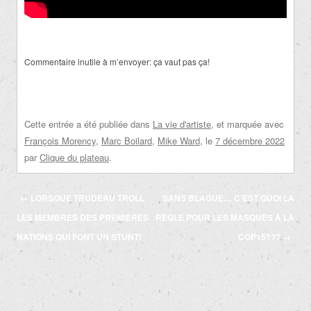
Commentaire inutile à m’envoyer: ça vaut pas ça!
Cette entrée a été publiée dans
La vie d'artiste
, et marquée avec
François Morency
,
Marc Boilard
,
Mike Ward
, le
7 décembre 2022
par
Clique du plateau
.
Navigation
←
LORSQUE TRUDEAU TROLL
SANS BLAGUE… C’EST QUOI LA
des
LES MEMBRES DES PREMIÈRES
RÈGLE POUR LES MASQUES À LA
articles
NATIONS QUI FONT UN STUNT!
COP15???
→