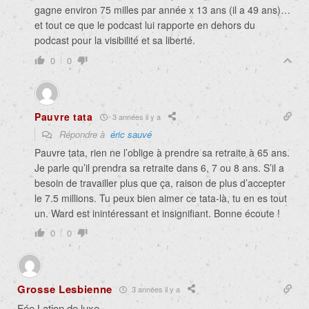
gagne environ 75 milles par année x 13 ans (il a 49 ans)…
et tout ce que le podcast lui rapporte en dehors du
podcast pour la visibilité et sa liberté.
0
0
Pauvre tata
3 années il y a
Répondre à
éric sauvé
Pauvre tata, rien ne l’oblige à prendre sa retraite à 65 ans.
Je parle qu’il prendra sa retraite dans 6, 7 ou 8 ans. S’il a
besoin de travailler plus que ça, raison de plus d’accepter
le 7.5 millions. Tu peux bien aimer ce tata-là, tu en es tout
un. Ward est inintéressant et insignifiant. Bonne écoute !
0
0
Grosse Lesbienne
3 années il y a
Fée Lation de luxe