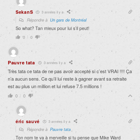
SekanS
3 années il y a
Répondre à
Un gars de Montréal
So what? Tan mieux pour lui s’il peut!
0
0
Pauvre tata
3 années il y a
Très tata ce tata de ne pas avoir accepté si c’est VRAI !!!! Ça
n’a aucun sens. Ce qu’il lui reste à gagner avant sa retraite
est au plus un million et lui refuse 7.5 millions !
0
0
éric sauvé
3 années il y a
Répondre à
Pauvre tata
Ton nom te va à merveille si tu pense que Mike Ward