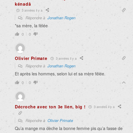
kénadâ
3 années il y a
Répondre à
Jonathan Rogen
*sa mère, la fêlée
0
0
Olivier Primate
3 années il y a
Répondre à
Jonathan Rogen
Et après les hommes, selon lui et sa mère fêlée.
0
0
Décroche avec ton 3e lien, big !
3 années il y a
Répondre à
Olivier Primate
Qu’a mange ma dèche la bonne femme pis qu’a fasse de