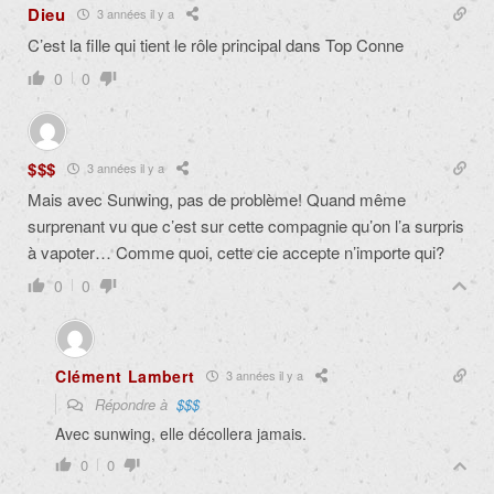
Dieu
3 années il y a
C’est la fille qui tient le rôle principal dans Top Conne
0
0
$$$
3 années il y a
Mais avec Sunwing, pas de problème! Quand même
surprenant vu que c’est sur cette compagnie qu’on l’a surpris
à vapoter… Comme quoi, cette cie accepte n’importe qui?
0
0
Clément Lambert
3 années il y a
Répondre à
$$$
Avec sunwing, elle décollera jamais.
0
0