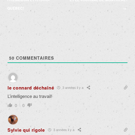
articles
QUÉBEC!
→
50
COMMENTAIRES
le connard déchaîné
3 années il y a
L’intelligence au travail!
0
0
Sylvie qui rigole
3 années il y a