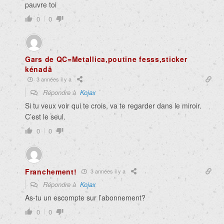
pauvre toi
0
0
Gars de QC=Metallica,poutine fesss,sticker
kénadâ
3 années il y a
Répondre à
Kojax
Si tu veux voir qui te crois, va te regarder dans le miroir.
C’est le seul.
0
0
Franchement!
3 années il y a
Répondre à
Kojax
As-tu un escompte sur l’abonnement?
0
0