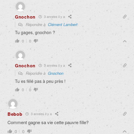
Gnochon
3 années il y a
Répondre à
Clément Lambert
Tu gages, gnochon ?
0
0
Gnochon
3 années il y a
Répondre à
Gnochon
Tu es fêlé pas à peu près !
0
0
Bebob
3 années il y a
Comment gagne sa vie cette pauvre fille?
0
0