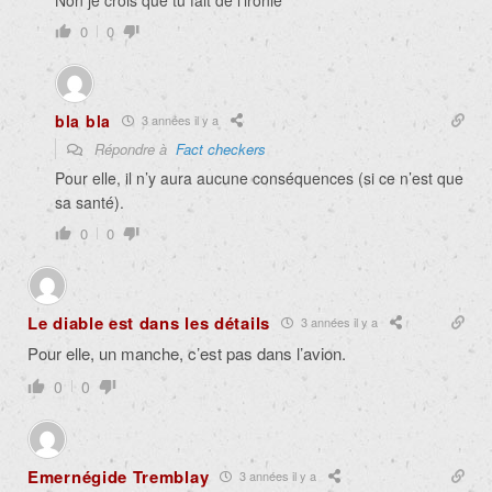
0
0
bla bla
3 années il y a
Répondre à
Fact checkers
Pour elle, il n’y aura aucune conséquences (si ce n’est que
sa santé).
0
0
Le diable est dans les détails
3 années il y a
Pour elle, un manche, c’est pas dans l’avion.
0
0
Emernégide Tremblay
3 années il y a