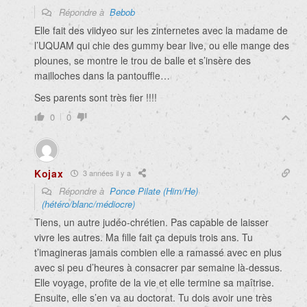
Répondre à
Bebob
Elle fait des viidyeo sur les zinternetes avec la madame de
l’UQUAM qui chie des gummy bear live, ou elle mange des
plounes, se montre le trou de balle et s’insère des
mailloches dans la pantouffle…
Ses parents sont très fier !!!!
0
0
Kojax
3 années il y a
Répondre à
Ponce Pilate (Him/He)
(hétéro/blanc/médiocre)
Tiens, un autre judéo-chrétien. Pas capable de laisser
vivre les autres. Ma fille fait ça depuis trois ans. Tu
t’imagineras jamais combien elle a ramassé avec en plus
avec si peu d’heures à consacrer par semaine là-dessus.
Elle voyage, profite de la vie et elle termine sa maîtrise.
Ensuite, elle s’en va au doctorat. Tu dois avoir une très