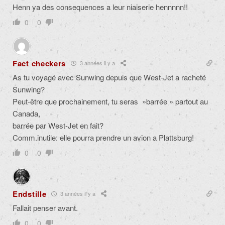
Henn ya des consequences a leur niaiserie hennnnn!!
0
0
Fact checkers
3 années il y a
As tu voyagé avec Sunwing depuis que West-Jet a racheté
Sunwing?
Peut-être que prochainement, tu seras »barrée » partout au
Canada,
barrée par West-Jet en fait?
Comm.inutile: elle pourra prendre un avion a Plattsburg!
0
0
Endstille
3 années il y a
Fallait penser avant.
0
0