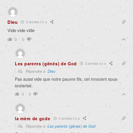
Dieu
3 années il y a
Vide vide vide
0
0
Les parents (gênés) de God
3 années il y a
Répondre à
Dieu
Pas aussi vide que notre pauvre fils, cet innocent sous-
scolarisé.
0
0
la mère de gode
3 années il y a
Répondre à
Les parents (gênés) de God