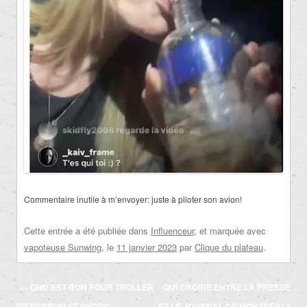
Commentaire inutile à m’envoyer:
juste à piloter son avion!
Cette entrée a été publiée dans
Influenceur
, et marquée avec
vapoteuse Sunwing
, le
11 janvier 2023
par
Clique du plateau
.
Navigation
←
GND EST BON POUR TROLLER
QUI CROIRE ENTRE LA PRESSE
des
FITZGIBBON ET HYDRO-
ET LE JOURNAL DE MONTRÉAL?