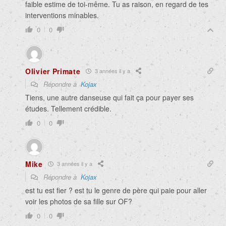
faible estime de toi-même. Tu as raison, en regard de tes
interventions minables.
0
0
Olivier Primate
3 années il y a
Répondre à
Kojax
Tiens, une autre danseuse qui fait ça pour payer ses
études. Tellement crédible.
0
0
Mike
3 années il y a
Répondre à
Kojax
est tu est fier ? est tu le genre de père qui paie pour aller
voir les photos de sa fille sur OF?
0
0