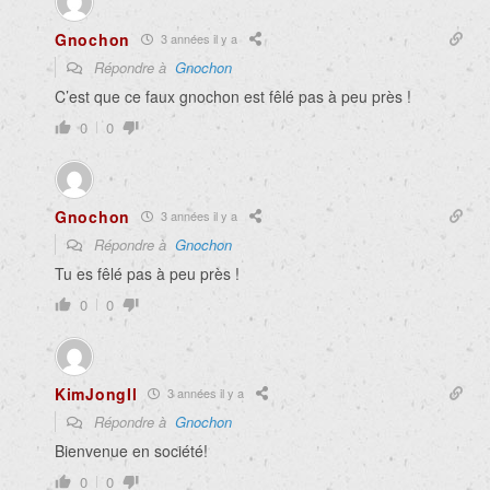
Gnochon
3 années il y a
Répondre à
Gnochon
C’est que ce faux gnochon est fêlé pas à peu près !
0
0
Gnochon
3 années il y a
Répondre à
Gnochon
Tu es fêlé pas à peu près !
0
0
KimJongIl
3 années il y a
Répondre à
Gnochon
Bienvenue en société!
0
0