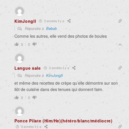
KimJongIl
3 années il y a
Répondre à
Bebob
Comme les autres, elle vend des photos de boules
0
0
Langue sale
3 années il y a
Répondre à
KimJongIl
et même des recettes de crèpe qu’elle démontre sur son
ilôt de cuisine dans des tenues qui donnent faim.
0
0
Ponce Pilate (Him/He)(hétéro/blanc/médiocre)
3 années il y a