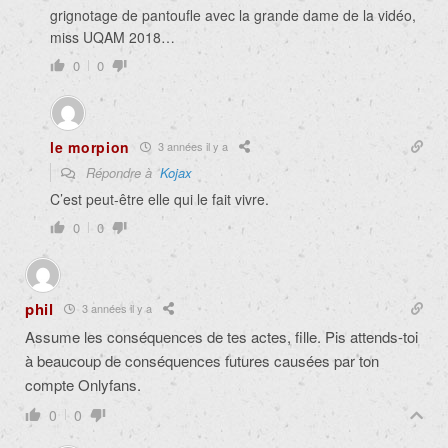
grignotage de pantoufle avec la grande dame de la vidéo,
miss UQAM 2018…
0
0
le morpion
3 années il y a
Répondre à
Kojax
C’est peut-être elle qui le fait vivre.
0
0
phil
3 années il y a
Assume les conséquences de tes actes, fille. Pis attends-toi
à beaucoup de conséquences futures causées par ton
compte Onlyfans.
0
0