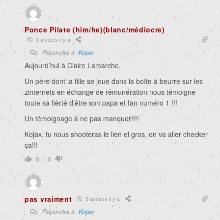
Ponce Pilate (him/he)(blanc/médiocre)
3 années il y a
Répondre à
Kojax
Aujourd’hui à Claire Lamarche.
Un père dont la fille se joue dans la boîte à beurre sur les
zinternets en échange de rémunération nous témoigne
toute sa fièrté d’être son papa et fan numéro 1 !!!
Un témoignage à ne pas manquer!!!!
Kojax, tu nous shooteras le lien el gros, on va aller checker
ça!!!
0
0
pas vraiment
3 années il y a
Répondre à
Kojax