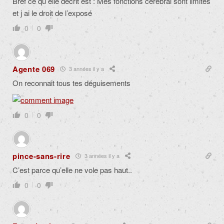
Bref ce qu elle décrit est : Mes fonctions cérébral sont limités
et j ai le droit de l’exposé
0
0
Agente 069
3 années il y a
On reconnait tous tes déguisements
0
0
pince-sans-rire
3 années il y a
C’est parce qu’elle ne vole pas haut..
0
0