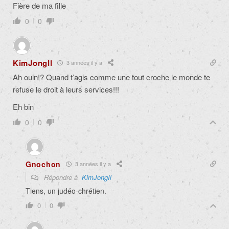
Fière de ma fille
0
0
KimJongIl
3 années il y a
Ah ouin!? Quand t’agis comme une tout croche le monde te
refuse le droit à leurs services!!!
Eh bin
0
0
Gnochon
3 années il y a
Répondre à
KimJongIl
Tiens, un judéo-chrétien.
0
0