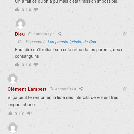
On a fait ce qu’on a pu mais c’était mission impossible.
0
0
Dieu
3 années il y a
Répondre à
Les parents (gênés) de God
Faut dire qu’il retient son côté ortho de tes parents, deux
consanguins
0
0
Clément Lambert
3 années il y a
Si ça peut te remonter, la liste des interdits de vol est très
longue, chérie.
0
0