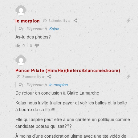
le morpion
3 années il y a
Répondre à
Kojax
As-tu des photos?
0
0
Ponce Pilate (Him/He)(hétéro/blanc/médiocre)
3 années il y a
Répondre à
le morpion
De retour en conclusion à Claire Lamarche
Kojax nous invite à aller payer et voir les balles et la boite
à beurre de sa fille!!!
Elle qui aspire peut-être à une carrière en politique comme
candidate poteau qui sait???
À moins d’une consécration ultime avec une tite vidéo de