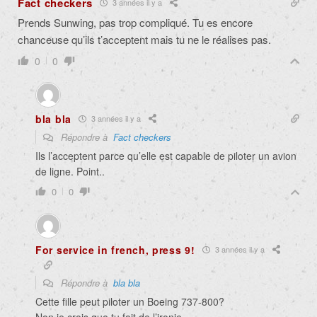
Fact checkers
3 années il y a
Prends Sunwing, pas trop compliqué. Tu es encore
chanceuse qu’ils t’acceptent mais tu ne le réalises pas.
0
0
bla bla
3 années il y a
Répondre à
Fact checkers
Ils l’acceptent parce qu’elle est capable de piloter un avion
de ligne. Point..
0
0
For service in french, press 9!
3 années il y a
Répondre à
bla bla
Cette fille peut piloter un Boeing 737-800?
Non je crois que tu fait de l’ironie