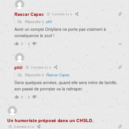
Rascar Capac
3 années il y a
Répondre à
phil
Avoir un compte Onlyfans ne porte pas vraiment à
conséquence le zouf !
0
0
phil
3 années il y a
Répondre à
Rascar Capac
Dans quelques années, quand elle sera mère de famille,
son passé de pornstar va la rattraper.
0
0
Un humoriste préposé dans un CHSLD.
3 années il y a