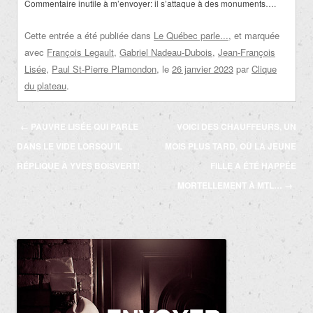
Commentaire inutile à m’envoyer: il s’attaque à des monuments….
Cette entrée a été publiée dans
Le Québec parle...
, et marquée
avec
François Legault
,
Gabriel Nadeau-Dubois
,
Jean-François
Lisée
,
Paul St-Pierre Plamondon
, le
26 janvier 2023
par
Clique
du plateau
.
Navigation
←
PAUVRE LISÉE QUI PARLE
VOICI DES CHAUFFEURS, UN
des
DANS LE VIDE LORSQU’IL
MOIS PLUS TARD, OÙ LA JEUNE
articles
RÉPLIQUE À YVES BOISVERT!
FILLE A ÉTÉ HAPPÉE
MORTELLEMENT À MTL…
→