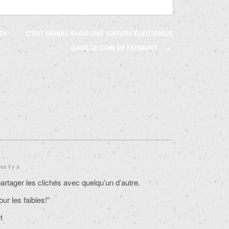
ES
C’EST GÉNIAL AVOIR UNE VOITURE ÉLECTRIQUE
DANS LE COIN DE FERMONT…
→
s il y a
partager les clichés avec quelqu’un d’autre.
our les faibles!”
t