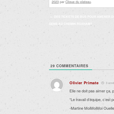
2023
par
Clique du plateau
.
Navigation
←
DES TICKETS DE BUS POUR AMENER D
des
GENS AU CHEMIN ROXHAM?
articles
29
COMMENTAIRES
Olivier Primate
3 année
Elle ne doit pas aimer ça, 
“Le travail d’équipe, c’est p
-Martine MoiMoiMoi Ouelle