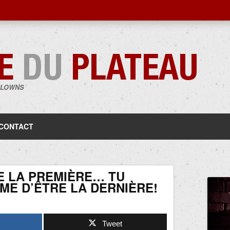
CLOWNS
Aller
au
contenu
CONTACT
E LA PREMIÈRE… TU
ME D’ÊTRE LA DERNIÈRE!
Tweet