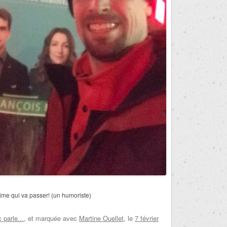
me qui va passer! (un humoriste)
parle...
, et marquée avec
Martine Ouellet
, le
7 février