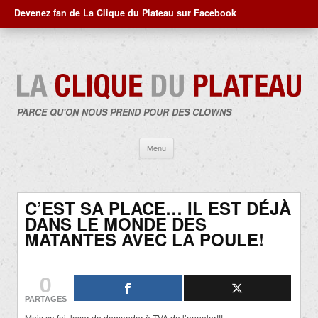
Devenez fan de La Clique du Plateau sur Facebook
PARCE QU'ON NOUS PREND POUR DES CLOWNS
Aller
Menu
au
contenu
C’EST SA PLACE… IL EST DÉJÀ
DANS LE MONDE DES
MATANTES AVEC LA POULE!
0
PARTAGES
Mais ça fait loser de demander à TVA de l’appeler!!!