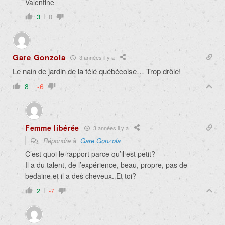
Valentine
3
0
Gare Gonzola
3 années il y a
Le nain de jardin de la télé québécoise… Trop drôle!
8
-6
Femme libérée
3 années il y a
Répondre à
Gare Gonzola
C’est quoi le rapport parce qu’il est petit?
Il a du talent, de l’expérience, beau, propre, pas de
bedaine et il a des cheveux. Et toi?
2
-7