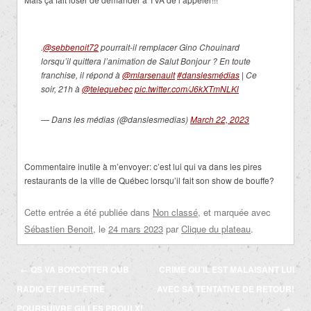
.
@sebbenoit72
pourrait-il remplacer Gino Chouinard
lorsqu’il quittera l’animation de Salut Bonjour ? En toute
franchise, il répond à
@mlarsenault
#danslesmédias
| Ce
soir, 21h à
@telequebec
pic.twitter.com/J6kXTmNLKl
— Dans les médias (@danslesmedias)
March 22, 2023
Commentaire inutile à m’envoyer: c’est lui qui va dans les pires
restaurants de la ville de Québec lorsqu’il fait son show de bouffe?
Cette entrée a été publiée dans
Non classé
, et marquée avec
Sébastien Benoit
, le
24 mars 2023
par
Clique du plateau
.
Navigation
←
QS VA BOYCOTTER QUB
CRIME QU’IL EST MALAISANT LUI
des
RADIO ET PEUT-ÊTRE
AVEC SA TENTATIVE DE RETOUR!
articles
POURSUIVRE GILLES PROULX!
→