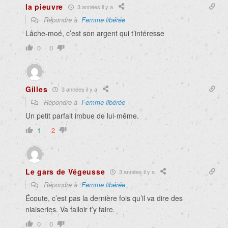
la pieuvre
3 années il y a
Répondre à
Femme libérée
Lâche-moé, c’est son argent qui t’intéresse
0
0
Gilles
3 années il y a
Répondre à
Femme libérée
Un petit parfait imbue de lui-même.
1
-2
Le gars de Végeusse
3 années il y a
Répondre à
Femme libérée
Écoute, c’est pas la dernière fois qu’il va dire des
niaiseries. Va falloir t’y faire.
0
0