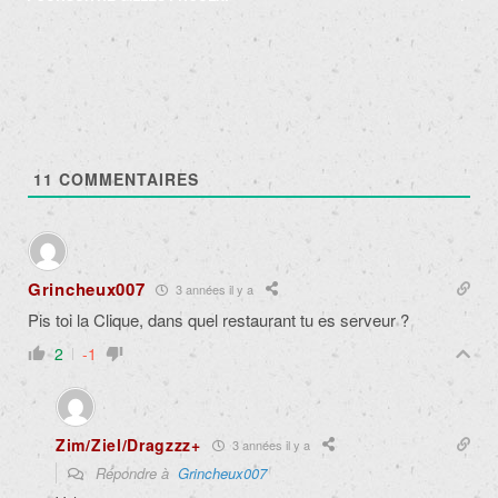
11
COMMENTAIRES
Grincheux007
3 années il y a
Pis toi la Clique, dans quel restaurant tu es serveur ?
2
-1
Zim/Ziel/Dragzzz+
3 années il y a
Répondre à
Grincheux007