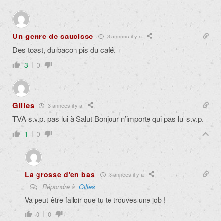
Un genre de saucisse
3 années il y a
Des toast, du bacon pis du café.
3
0
Gilles
3 années il y a
TVA s.v.p. pas lui à Salut Bonjour n’importe qui pas lui s.v.p.
1
0
La grosse d'en bas
3 années il y a
Répondre à
Gilles
Va peut-être falloir que tu te trouves une job !
0
0