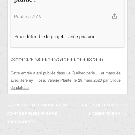
Commentaire inutile à m’envoyer: elle aime le sport elle?
Cette entrée a été publiée dans
Le Québec parle...
, et marquée
avec
Jeremy Filosa
,
Valerie Plante
, le
29 mars 2023
par
Clique
du plateau
.
Navigation
←
PSPP SE FAIT DÉMOLIR À SON
ÇA LES QUÉBÉCOIS… ILS
des
POINT DE PRESSE PAR NOS
N’AIMENT PAS ÇA!
→
articles
JOURNALISTES!