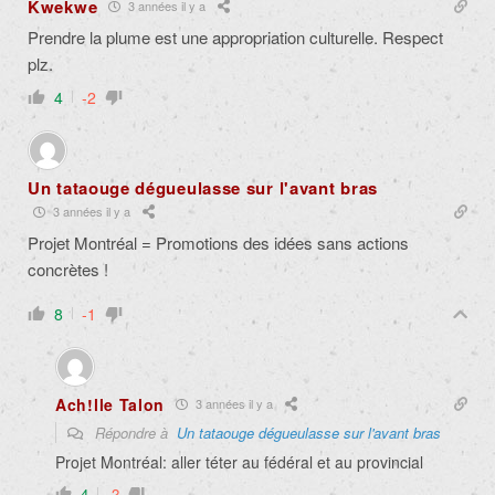
Kwekwe
3 années il y a
Prendre la plume est une appropriation culturelle. Respect
plz.
4
-2
Un tataouge dégueulasse sur l'avant bras
3 années il y a
Projet Montréal = Promotions des idées sans actions
concrètes !
8
-1
Ach!lle Talon
3 années il y a
Répondre à
Un tataouge dégueulasse sur l'avant bras
Projet Montréal: aller téter au fédéral et au provincial
4
-2