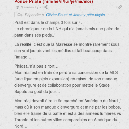
Ponce Pilate (him/he/il/lui/je/me/moi)
3 années il y a
Répondre à
Olivier Pouet et Jeremy pâte-phyllo
Pratt est dans le champs 3 fois sur 4.
Le chroniqueur de la LNH qui n’a jamais mis une paire de
patin dans ses pieds..
La réalité, c’est que la Mairesse se montre rarement sous
son vrai jour devant les médias et fait beaucoup dans
l’image…
Philosa, n’a pas si tort…
Montréal est en train de perdre sa concession de la MLS
(une ligue en plein expansion) en raison de son manque
d’envergure et de collaboration pour mettre le Stade
Saputo au goût du jour…
Montréal devrait être le 6e marché en Amérique du Nord ,
mais dû à son manque d’envergure et miné par les bobos,
bien elle traîne de la patte et est a des années lumières vs
Toronto et les autres villes comparables en Amérique du
Nord…