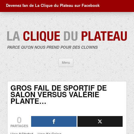
Devenez fan de La Clique du Plateau sur Facebook
PARCE QU'ON NOUS PREND POUR DES CLOWNS
Aller
Menu
au
contenu
GROS FAIL DE SPORTIF DE
SALON VERSUS VALÉRIE
PLANTE…
0
PARTAGES
How It Started… How It’s Going…