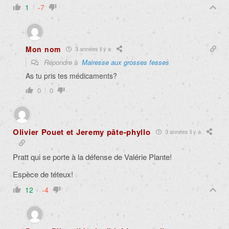
1
-7
Mon nom
3 années il y a
Répondre à
Mairesse aux grosses fesses
As tu pris tes médicaments?
0
0
Olivier Pouet et Jeremy pâte-phyllo
3 années il y a
Pratt qui se porte à la défense de Valérie Plante!
Espèce de téteux!
12
-4