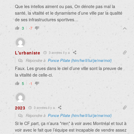
Que les intellos aiment ou pas, On dénote pas mal la
santé, la vitalité et le dynamisme d’une ville par la qualité
de ses infrastructures sportives…
3
-7
L'urbaniste
3 années il y a
Répondre à
Ponce Pilate (him/he/il/lui/je/me/moi)
Faux. Les grues dans le ciel d’une ville sont la preuve de
la vitalité de celle-ci.
5
-1
2023
3 années il y a
Répondre à
Ponce Pilate (him/he/il/lui/je/me/moi)
Si le CF part, ça n’aura *rien* à voir avec Montréal et tout à
voir avec le fait que l’équipe est incapable de vendre assez