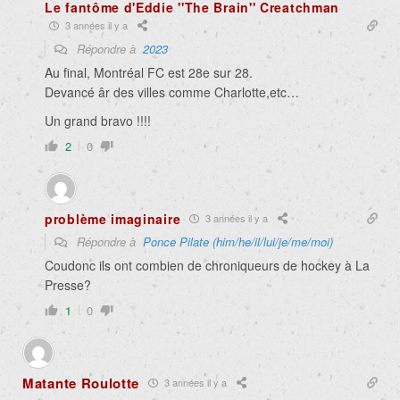
Le fantôme d'Eddie ''The Brain'' Creatchman
3 années il y a
Répondre à
2023
Au final, Montréal FC est 28e sur 28.
Devancé âr des villes comme Charlotte,etc…
Un grand bravo !!!!
2
0
problème imaginaire
3 années il y a
Répondre à
Ponce Pilate (him/he/il/lui/je/me/moi)
Coudonc ils ont combien de chroniqueurs de hockey à La
Presse?
1
0
Matante Roulotte
3 années il y a