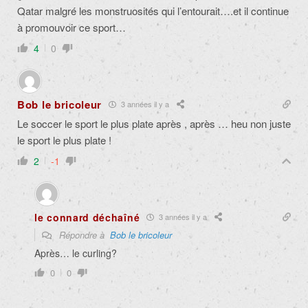
Qatar malgré les monstruosités qui l’entourait….et il continue
à promouvoir ce sport…
4
0
Bob le bricoleur
3 années il y a
Le soccer le sport le plus plate après , après … heu non juste
le sport le plus plate !
2
-1
le connard déchaîné
3 années il y a
Répondre à
Bob le bricoleur
Après… le curling?
0
0