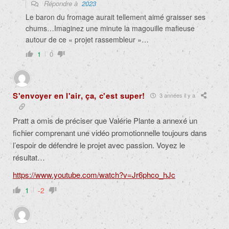
Répondre à
2023
Le baron du fromage aurait tellement aimé graisser ses
chums…Imaginez une minute la magouille mafieuse
autour de ce « projet rassembleur »…
1
0
S'envoyer en l'air, ça, c'est super!
3 années il y a
Pratt a omis de préciser que Valérie Plante a annexé un
fichier comprenant une vidéo promotionnelle toujours dans
l’espoir de défendre le projet avec passion. Voyez le
résultat…
https://www.youtube.com/watch?v=Jr6phco_hJc
1
-2