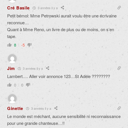
Cré Basile
3 années il y a
Petit bémol: Mme Petrowski aurait voulu être une écrivaine
reconnue…
Quant à Mme Reno, un livre de plus ou de moins, on s’en
tape.
8
-5
Jim
3 années il y a
Lambert…. Aller voir annonce 123…St Adèle ????????
0
0
Ginette
3 années il y a
Le monde est méchant, aucune sensibilité ni reconnaissance
pour une grande chanteuse…!!