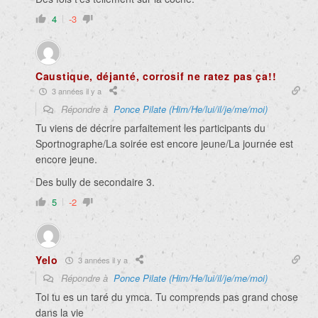
4
-3
Caustique, déjanté, corrosif ne ratez pas ça!!
3 années il y a
Répondre à
Ponce Pilate (Him/He/lui/il/je/me/moi)
Tu viens de décrire parfaitement les participants du
Sportnographe/La soirée est encore jeune/La journée est
encore jeune.
Des bully de secondaire 3.
5
-2
Yelo
3 années il y a
Répondre à
Ponce Pilate (Him/He/lui/il/je/me/moi)
Toi tu es un taré du ymca. Tu comprends pas grand chose
dans la vie