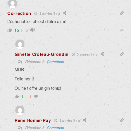
Correction
3 années il y a
L’échenchiel, ch’est d’être aimé!
15
-5
Ginette Croteau-Grondin
3 années il y a
Répondre à
Correction
MDR
Tellement!
Or, he t’offre un gin tonic!
1
-1
Rene Homer-Roy
3 années il y a
Répondre à
Correction