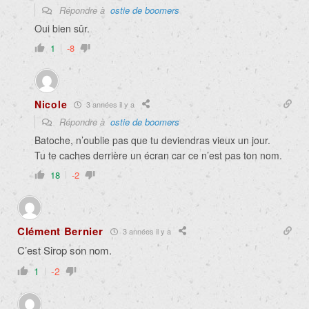
Répondre à
ostie de boomers
Oui bien sûr.
1
-8
Nicole
3 années il y a
Répondre à
ostie de boomers
Batoche, n’oublie pas que tu deviendras vieux un jour.
Tu te caches derrière un écran car ce n’est pas ton nom.
18
-2
Clément Bernier
3 années il y a
C’est Sirop son nom.
1
-2