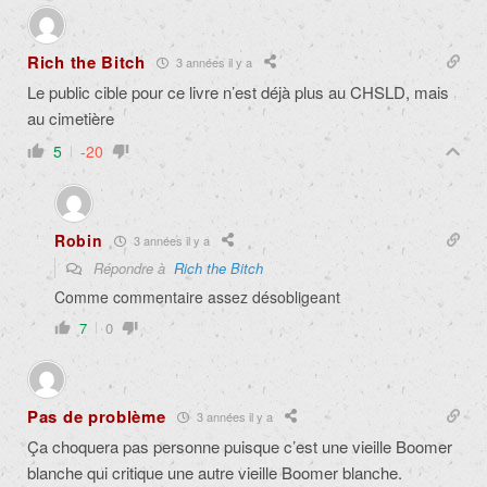
Rich the Bitch
3 années il y a
Le public cible pour ce livre n’est déjà plus au CHSLD, mais
au cimetière
5
-20
Robin
3 années il y a
Répondre à
Rich the Bitch
Comme commentaire assez désobligeant
7
0
Pas de problème
3 années il y a
Ça choquera pas personne puisque c’est une vieille Boomer
blanche qui critique une autre vieille Boomer blanche.