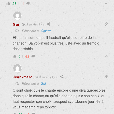
23
-1
Gui
3 années il y a
Répondre à
Ginette
Elle a fait son temps il faudrait qu’elle se retire de la
chanson. Sa voix n’est plus très juste avec un trémolo
désagréable.
6
-22
Jean-marc
3 années il y a
Répondre à
Gui
C sont choix qu’elle chante encore c une diva québécoise
donc qu’elle chante ou qu’elle chante plus c son choix..et
faut respecter son choix…respect svp…bonne journée à
vous madame reno.xxxxxx