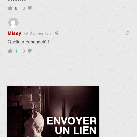
8
0
Missy
3 années il y a
Quelle méchanceté !
1
0