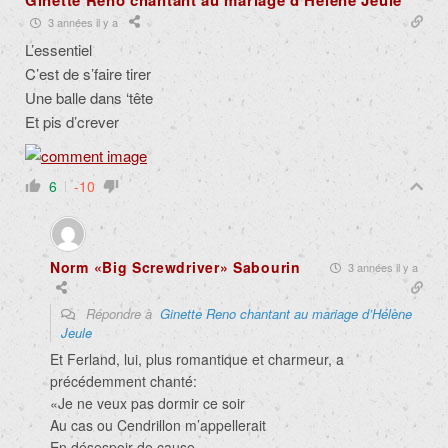
Ginette Reno chantant au mariage d’Hélène Jeule
3 années il y a
L’essentiel
C’est de s’faire tirer
Une balle dans ‘tête
Et pis d’crever
6
-10
Norm «Big Screwdriver» Sabourin
3 années il y a
Répondre à
Ginette Reno chantant au mariage d’Hélène
Jeule
Et Ferland, lui, plus romantique et charmeur, a
précédemment chanté:
«Je ne veux pas dormir ce soir
Au cas ou Cendrillon m’appellerait
En désespoir de cause