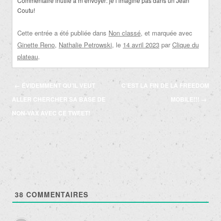
Commentaire inutile à m’envoyer: je l’imagine pas dans un Jean
Coutu!
Cette entrée a été publiée dans
Non classé
, et marquée avec
Ginette Reno
,
Nathalie Petrowski
, le
14 avril 2023
par
Clique du
plateau
.
Navigation
←
ÉVIDEMMENT QU’IL VEUT
C’EST LA FIN DE LA FREEDOM
des
ALLER CHERCHER SA BASE DE
MOBILE!!!
→
articles
NON-VAX AVEC CE TWEET!
38
COMMENTAIRES