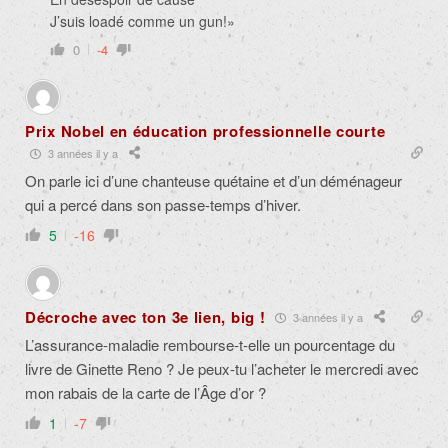
J’suis loadé comme un gun!»
0
-4
Prix Nobel en éducation professionnelle courte
3 années il y a
On parle ici d’une chanteuse quétaine et d’un déménageur
qui a percé dans son passe-temps d’hiver.
5
-16
Décroche avec ton 3e lien, big !
3 années il y a
L’assurance-maladie rembourse-t-elle un pourcentage du
livre de Ginette Reno ? Je peux-tu l’acheter le mercredi avec
mon rabais de la carte de l’Âge d’or ?
1
-7