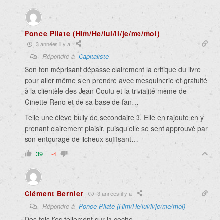
Ponce Pilate (Him/He/lui/il/je/me/moi)
3 années il y a
Répondre à
Capitaliste
Son ton méprisant dépasse clairement la critique du livre
pour aller même s’en prendre avec mesquinerie et gratuité
à la clientèle des Jean Coutu et la trivialité même de
Ginette Reno et de sa base de fan…
Telle une élève bully de secondaire 3, Elle en rajoute en y
prenant clairement plaisir, puisqu’elle se sent approuvé par
son entourage de licheux suffisant…
39
-4
Clément Bernier
3 années il y a
Répondre à
Ponce Pilate (Him/He/lui/il/je/me/moi)
Des fois t’es tellement sur la coche.