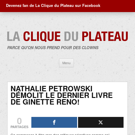
Devenez fan de La Clique du Plateau sur Facebook
PARCE QU'ON NOUS PREND POUR DES CLOWNS
Aller
Menu
au
contenu
NATHALIE PETROWSKI
DÉMOLIT LE DERNIER LIVRE
DE GINETTE RENO!
0
PARTAGES
Ça commence à être rare des critiques négatives comme ça!