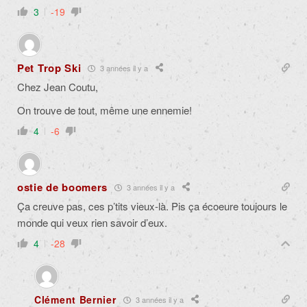
3
-19
Pet Trop Ski
3 années il y a
Chez Jean Coutu,
On trouve de tout, même une ennemie!
4
-6
ostie de boomers
3 années il y a
Ça creuve pas, ces p’tits vieux-là. Pis ça écoeure toujours le
monde qui veux rien savoir d’eux.
4
-28
Clément Bernier
3 années il y a