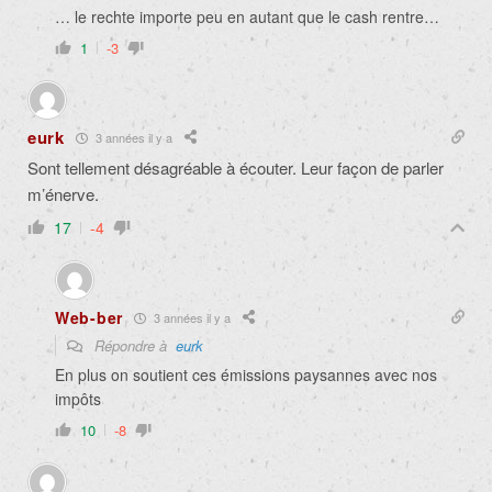
… le rechte importe peu en autant que le cash rentre…
1
-3
eurk
3 années il y a
Sont tellement désagréable à écouter. Leur façon de parler
m’énerve.
17
-4
Web-ber
3 années il y a
Répondre à
eurk
En plus on soutient ces émissions paysannes avec nos
impôts
10
-8