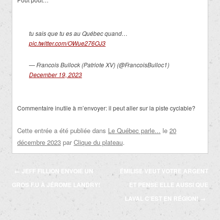
tu sais que tu es au Québec quand…
pic.twitter.com/OWue276OJ3
— Francois Bullock (Patriote XV) (@FrancoisBulloc1)
December 19, 2023
Commentaire inutile à m’envoyer: il peut aller sur la piste cyclable?
Cette entrée a été publiée dans
Le Québec parle...
le
20
décembre 2023
par
Clique du plateau
.
Navigation
←
JEFF FILLION ENVOIE UN
ÉMILISE VEUT VOTRE ARGENT
des
GROS F.U À JÉROME LANDRY!
ET PENSE ELLE AUSSI QUE
articles
LAVAL C’EST EN RÉGION!
→