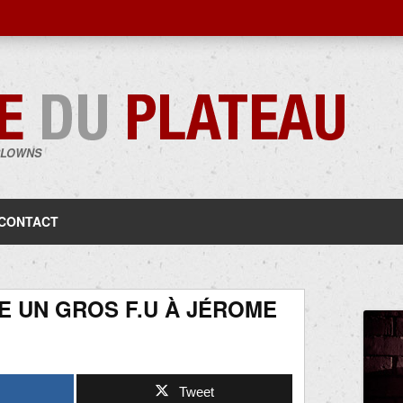
CLOWNS
Aller
au
contenu
CONTACT
IE UN GROS F.U À JÉROME
Tweet