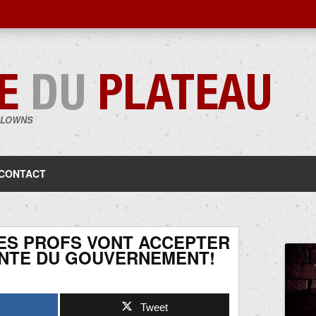
CLOWNS
Aller
au
contenu
CONTACT
LES PROFS VONT ACCEPTER
NTE DU GOUVERNEMENT!
Tweet