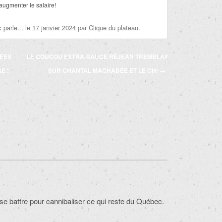
augmenter le salaire!
parle...
le
17 janvier 2024
par
Clique du plateau
.
DÉES
LE COUCOU EXTRA-SAUCE RÉJEAN TREMBLAY
E !
SUR CHANTAL MACHABÉE ET LE CH!
→
 se battre pour cannibaliser ce qui reste du Québec.