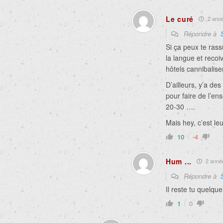
Le curé
2 année
Répondre à
Si ça peux te rass
la langue et recoi
hôtels cannibalise
D’ailleurs, y’a des
pour faire de l’en
20-30 ….
Mais hey, c’est l
10
-4
Hum ...
2 année
Répondre à
Il reste tu quelque
1
0