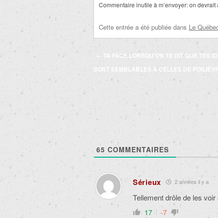
Commentaire inutile à m’envoyer:
on devrait 
Cette entrée a été publiée dans
Le Québec 
Navigation
←
TA FACE LORSQU’ON TE DIT QUE TES I
des
SONT SEMBLABLES À CELLES DE POILIÈVR
articles
65
COMMENTAIRES
Sérieux
2 années il y a
Tellement drôle de les voir
17
-7