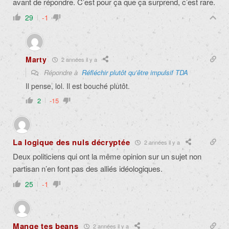
avant de répondre. C’est pour ça que ça surprend, c’est rare.
29
-1
Marty
2 années il y a
Répondre à
Réfléchir plutôt qu’être impulsif TDA
Il pense, lol. Il est bouché plutôt.
2
-15
La logique des nuls décryptée
2 années il y a
Deux politiciens qui ont la même opinion sur un sujet non
partisan n’en font pas des alliés idéologiques.
25
-1
Mange tes beans
2 années il y a