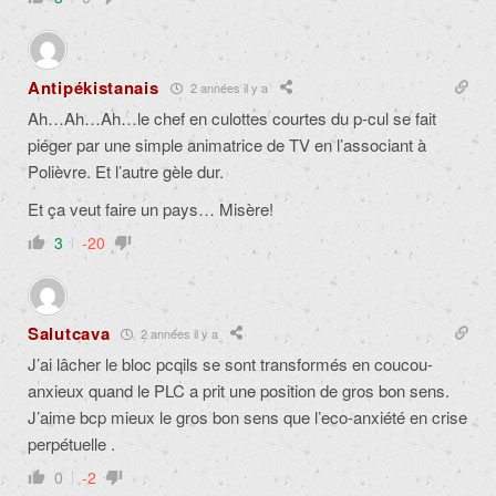
Antipékistanais
2 années il y a
Ah…Ah…Ah…le chef en culottes courtes du p-cul se fait
piéger par une simple animatrice de TV en l’associant à
Polièvre. Et l’autre gèle dur.
Et ça veut faire un pays… Misère!
3
-20
Salutcava
2 années il y a
J’ai lâcher le bloc pcqils se sont transformés en coucou-
anxieux quand le PLC a prit une position de gros bon sens.
J’aime bcp mieux le gros bon sens que l’eco-anxiété en crise
perpétuelle .
0
-2