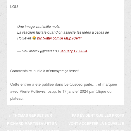
LOL!
Une image vaut mille mots.
La réaction faciale quand on associe tes idées à celles de
Poilièvre
pic.twitter.com/JFMBp9CNIP
— Chuxnorrix (@malaf01)
January 17, 2024
Commentaire inutile à m’envoyer: ça fesse!
Cette entrée a été publiée dans
Le Québec parle...
, et marquée
avec
Pierre Poilievre
,
pspp
, le
17 janvier 2024
par
Clique du
plateau
.
Navigation
←
THOMAS GERBET SUR
PAS ÉVIDENT QUE LES PROFS
des
RICHARD MARTINEAU ET SA
VONT ACCEPTER LA NOUVELLE