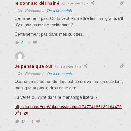
le connard déchaîné
2 années il y a
Répondre à
On a un match
Certainement pas. Où tu veut les mettre les immigrants s’il
n’y a pas assez de résidences?
Certainement pas dans mes culottes.
9
0
Je pense que oui
2 années il y a
Répondre à
On a un match
Quand on se demandent qu’est-ce qui va mal en occident,
mais que ta pas le droit de le dire…
La vérité ou vivre dans le mensonge libéral ?
https://x.com/EndWokeness/status/174774166120194479
9?s=20
12
-1