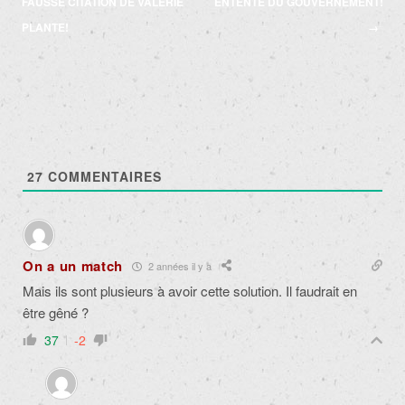
articles
FAUSSE CITATION DE VALÉRIE
ENTENTE DU GOUVERNEMENT!
PLANTE!
→
27
COMMENTAIRES
On a un match
2 années il y a
Mais ils sont plusieurs à avoir cette solution. Il f
audrait en
être gêné ?
37
-2