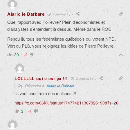
Alaric le Barbare
2 années il y a
Quel rapport avec Poilievre? Plein d’économistes et
d’analystes s’entendent là dessus. Même dans le ROC.
Rendu là, tous les fédéralistes québécois qui votent NPD,
Vert ou PLC, vous rejoignez les idées de Pierre Poilievre!
30
-2
LOLLLLL oui c est ça !!!
2 années il y a
Répondre à
Alaric le Barbare
Ils vont construire des maisons !!!
https://x.com/06Kiu/status/1747742113679261908?s=20
2
-1