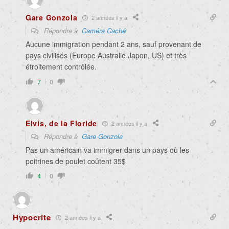
Gare Gonzola
2 années il y a
Répondre à
Caméra Caché
Aucune immigration pendant 2 ans, sauf provenant de
pays civilisés (Europe Australie Japon, US) et très
étroitement contrôlée.
7
0
Elvis, de la Floride
2 années il y a
Répondre à
Gare Gonzola
Pas un américain va immigrer dans un pays où les
poitrines de poulet coûtent 35$
4
0
Hypocrite
2 années il y a