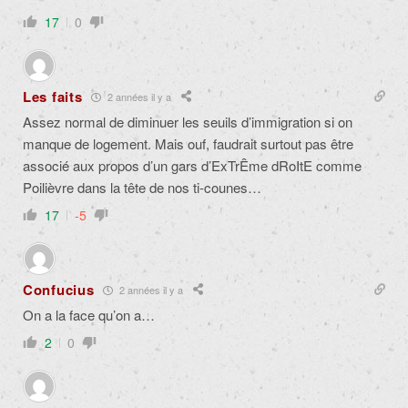
17
0
Les faits
2 années il y a
Assez normal de diminuer les seuils d’immigration si on
manque de logement. Mais ouf, faudrait surtout pas être
associé aux propos d’un gars d’ExTrÊme dRoItE comme
Poilièvre dans la tête de nos ti-counes…
17
-5
Confucius
2 années il y a
On a la face qu’on a…
2
0