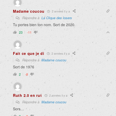
Madame coucou
2 années il y a
Répondre à
La Clique des losers
Tu portes bien ton nom. Sort de 2020.
23
-11
Fait ce que je di
2 années il y a
Répondre à
Madame coucou
Sort de 1976
2
-8
Ruth 2.0 en rut
2 années il y a
Répondre à
Madame coucou
Sors…