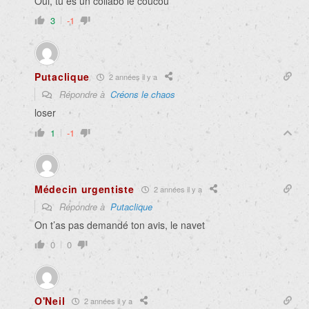
Oui, tu es un collabo le coucou
3
-1
Putaclique
2 années il y a
Répondre à
Créons le chaos
loser
1
-1
Médecin urgentiste
2 années il y a
Répondre à
Putaclique
On t’as pas demandé ton avis, le navet
0
0
O'Neil
2 années il y a