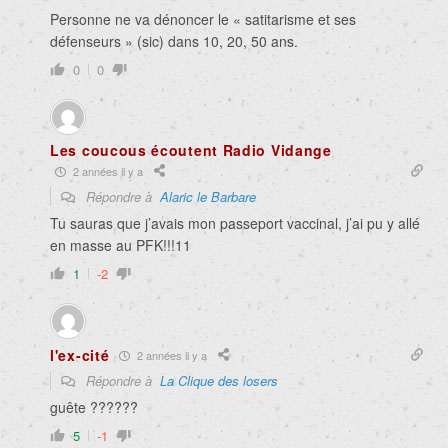
Personne ne va dénoncer le « satitarisme et ses
défenseurs » (sic) dans 10, 20, 50 ans.
0
0
Les coucous écoutent Radio Vidange
2 années il y a
Répondre à
Alaric le Barbare
Tu sauras que j’avais mon passeport vaccinal, j’ai pu y allé
en masse au PFK!!!11
1
-2
l'ex-cité
2 années il y a
Répondre à
La Clique des losers
guête ??????
5
-1