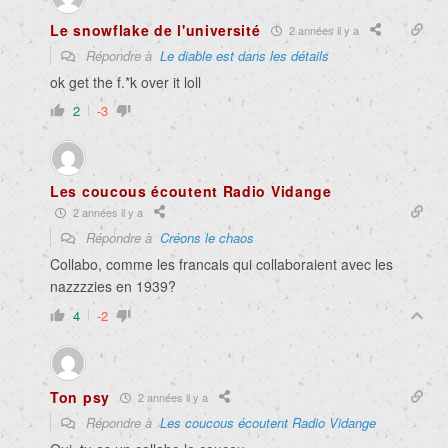
Le snowflake de l'université
2 années il y a
Répondre à
Le diable est dans les détails
ok get the f.*k over it loll
2
-3
Les coucous écoutent Radio Vidange
2 années il y a
Répondre à
Créons le chaos
Collabo, comme les francais qui collaboraient avec les
nazzzzies en 1939?
4
-2
Ton psy
2 années il y a
Répondre à
Les coucous écoutent Radio Vidange