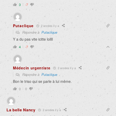
3
-7
Putaclique
2 années il y a
Répondre à
Putaclique
Y a du pas vite icitte lollll
4
-7
Médecin urgentiste
2 années il y a
Répondre à
Putaclique
Bon le triso qui se parle à lui même.
0
0
La belle Nancy
2 années il y a