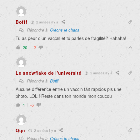
Bofff
2 années il y a
Répondre à
Créons le chaos
Tu as peur d’un vaccin et tu parles de fragilité? Hahaha!
20
-2
Le snowflake de l'université
2 années il y a
Répondre à
Bofff
Aucune différence entre un vaccin fait rapidos pis une
photo. LOL ! Reste dans ton monde mon coucou
1
-5
Qqn
2 années il y a
Répondre à
Créons le chaos