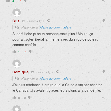
4
-8
Gus
2 années il y a
Répondre à
Alerte au communiste
Super! Hehe je ne te reconnaissais plus ! Mouin, ça
pourrait voter libéral la, même avec du sirop de poteau
comme chef-fe
1
-1
Comique
2 années il y a
Répondre à
Alerte au communiste
J’ai plus tendance à croire que la Chine a fini par acheter
le Canada…ils avaient placés leurs pions a la pandémie.
0
0