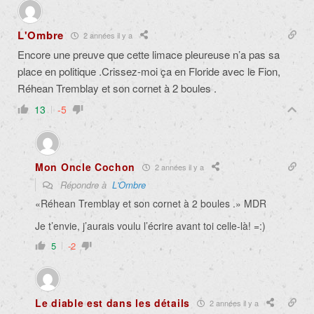
L'Ombre
2 années il y a
Encore une preuve que cette limace pleureuse n’a pas sa
place en politique .Crissez-moi ça en Floride avec le Fion,
Réhean Tremblay et son cornet à 2 boules .
13
-5
Mon Oncle Cochon
2 années il y a
Répondre à
L'Ombre
«
Réhean Tremblay et son cornet à 2 boules .» MDR
Je t’envie, j’aurais voulu l’écrire avant toi celle-là! =:)
5
-2
Le diable est dans les détails
2 années il y a