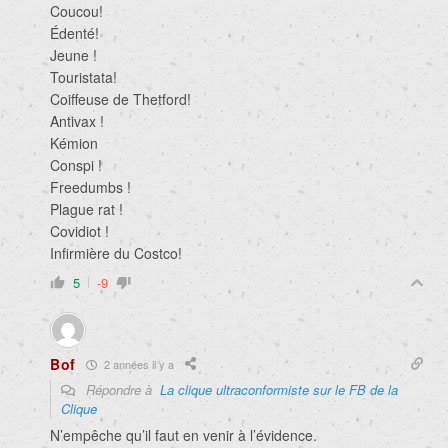
Coucou!
Édenté!
Jeune !
Touristata!
Coiffeuse de Thetford!
Antivax !
Kémion
Conspi !
Freedumbs !
Plague rat !
Covidiot !
Infirmière du Costco!
5
-9
Bof
2 années il y a
Répondre à
La clique ultraconformiste sur le FB de la
Clique
N’empêche qu’il faut en venir à l’évidence.