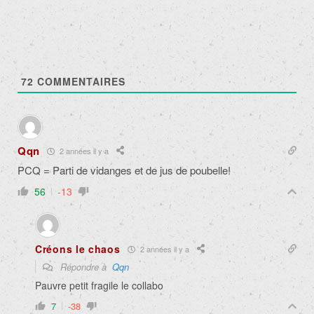
72
COMMENTAIRES
Qqn
2 années il y a
PCQ = Parti de vidanges et de jus de poubelle!
56
-13
Créons le chaos
2 années il y a
Répondre à
Qqn
Pauvre petit fragile le collabo
7
-38