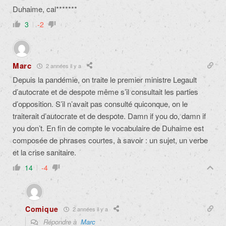
Duhaime, cal*******
3
-2
Marc
2 années il y a
Depuis la pandémie, on traite le premier ministre Legault
d’autocrate et de despote même s’il consultait les parties
d’opposition. S’il n’avait pas consulté quiconque, on le
traiterait d’autocrate et de despote. Damn if you do, damn if
you don’t. En fin de compte le vocabulaire de Duhaime est
composée de phrases courtes, à savoir : un sujet, un verbe
et la crise sanitaire.
14
-4
Comique
2 années il y a
Répondre à
Marc