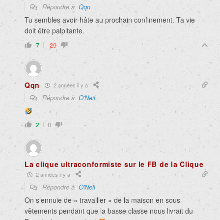
Répondre à
Qqn
Tu sembles avoir hâte au prochain confinement. Ta vie
doit être palpitante.
7
-29
Qqn
2 années il y a
Répondre à
O'Neil
2
0
La clique ultraconformiste sur le FB de la Clique
2 années il y a
Répondre à
O'Neil
On s’ennuie de « travailler » de la maison en sous-
vêtements pendant que la basse classe nous livrait du