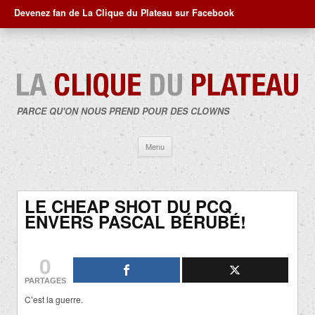
Devenez fan de La Clique du Plateau sur Facebook
PARCE QU'ON NOUS PREND POUR DES CLOWNS
Aller
Menu
au
contenu
LE CHEAP SHOT DU PCQ
ENVERS PASCAL BÉRUBÉ!
0
PARTAGES
C’est la guerre.