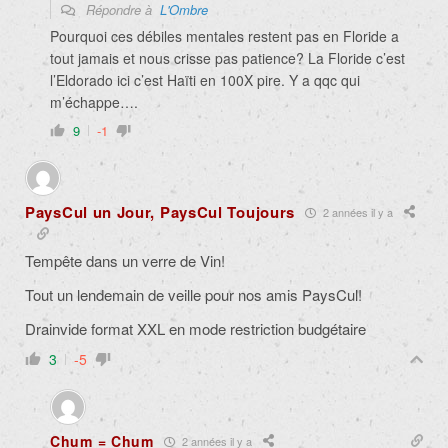
Répondre à
L'Ombre
Pourquoi ces débiles mentales restent pas en Floride a
tout jamais et nous crisse pas patience? La Floride c’est
l’Eldorado ici c’est Haïti en 100X pire. Y a qqc qui
m’échappe….
9
-1
PaysCul un Jour, PaysCul Toujours
2 années il y a
Tempête dans un verre de Vin!
Tout un lendemain de veille pour nos amis PaysCul!
Drainvide format XXL en mode restriction budgétaire
3
-5
Chum = Chum
2 années il y a