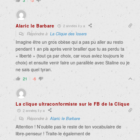
3
-3
Alaric le Barbare
2 années il y a
Répondre à
La Clique des losers
Imagine être un gros obèse qui a pas pu aller au resto
pendant 1 an pis après venir brailler que tu as perdu ta
« liberté » (tout ça par choix, car vous aviez toujours le
choix) et ensuite venir faire un parallèle avec Staline ou je
ne sais quel tyran.
21
-6
La clique ultraconformiste sur le FB de la Clique
2 années il y a
Répondre à
Alaric le Barbare
Attention ! N’oublie pas le reste de ton vocabulaire de
libre-penseur ! Traite-le également de