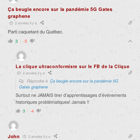
Ça beugle encore sur la pandémie 5G Gates
graphene
2 années il y a
Parti caquetant du Québec.
3
-5
La clique ultraconformiste sur le FB de la Clique
2 années il y a
Répondre à
Ça beugle encore sur la pandémie 5G
Gates graphene
Surtout ne JAMAIS tirer d’apprentissages d’événements
historiques problématiques! Jamais !!
3
-4
John
2 années il y a