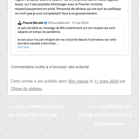
Commentaire inutile à m’envoyer: des enfants!
Cette entrée a été publiée dans
Non classé
le
11 mars 2024
par
Clique du plateau
.
Navigation
←
LA BELLE MISOGYNIE CHEZ
LOL… ÇA N’EXISTE PAS
des
LES JEUNES DE 18-30 ANS!
QUELQU’UN QUI DÉTESTE LA
articles
TAXE CARBONE!
→