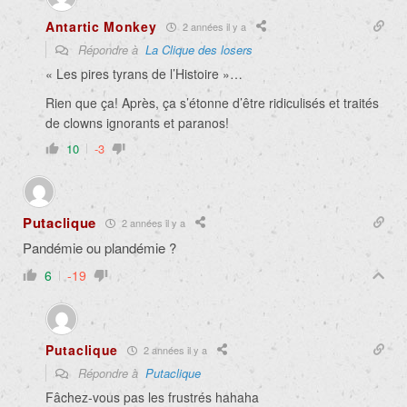
Antartic Monkey
2 années il y a
Répondre à
La Clique des losers
« Les pires tyrans de l’Histoire »…
Rien que ça! Après, ça s’étonne d’être ridiculisés et traités
de clowns ignorants et paranos!
10
-3
Putaclique
2 années il y a
Pandémie ou plandémie ?
6
-19
Putaclique
2 années il y a
Répondre à
Putaclique
Fâchez-vous pas les frustrés hahaha