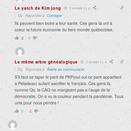
Le yatch de Kim jong
2 années il y a
Répondre à
Comique
Ils peuvent bien boire a leur santé. Ces gens là ont à
coeur la future économie du tiers monde québécoise.
2
0
Le même arbre généalogique
2 années il y a
Répondre à
Alerte au communiste
S’il faut se taper le parti de PKP(oui oui ce parti appartient
a Péladeau) autant sacrifier le français. Ces gens là,
comme Qs, la CAQ ne mangeant pas a l’auge de la
démocratie. On a vu la couleur pendant la pandémie. Tous
unis pour nous pendre !
0
-2