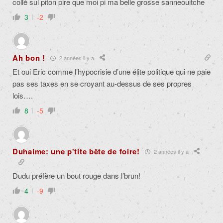
collé sul piton pire que moi pi ma belle grosse sanneouitche
3
-2
Ah bon !
2 années il y a
Et oui Eric comme l’hypocrisie d’une élite politique qui ne paie
pas ses taxes en se croyant au-dessus de ses propres
lois….
8
-5
Duhaime: une p'tite bête de foire!
2 années il y a
Dudu préfère un bout rouge dans l’brun!
4
-9