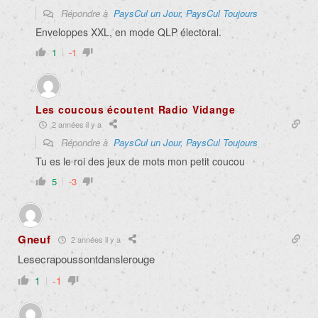
Répondre à
PaysCul un Jour, PaysCul Toujours
Enveloppes XXL, en mode QLP électoral.
1
-1
Les coucous écoutent Radio Vidange
2 années il y a
Répondre à
PaysCul un Jour, PaysCul Toujours
Tu es le roi des jeux de mots mon petit coucou
5
-3
Gneuf
2 années il y a
Lesecrapoussontdanslerouge
1
-1