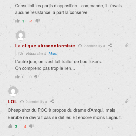
Consultait les partis d’opposition…commande, il n’avais
aucune résistance, a part la conserve.
1
-1
La clique ultraconformiste
2 années il y a
Répondre à
Marc
L’autre jour, on s’est fait traiter de bootlickers.
On comprend pas trop le lien…
0
0
LOL
2 années il y a
Cheap shot du PCQ à propos du drame d’Amqui, mais
Bérubé ne devrait pas se défiler. Et encore moins Legault.
3
-4