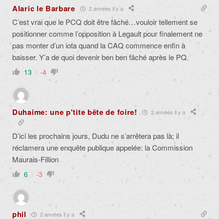
Alaric le Barbare
2 années il y a
C’est vrai que le PCQ doit être fâché…vouloir tellement se
positionner comme l’opposition à Legault pour finalement ne
pas monter d’un iota quand la CAQ commence enfin à
baisser. Y’a de quoi devenir ben ben fâché après le PQ.
13
-4
Duhaime: une p'tite bête de foire!
2 années il y a
D’ici les prochains jours, Dudu ne s’arrêtera pas là; il
réclamera une enquête publique appelée: la Commission
Maurais-Fillion
6
-3
phil
2 années il y a