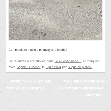
Commentaire inutile à m’envoyer: elle prie?
Cette entrée a été publiée dans
Le Québec parle...
, et marquée
avec
Sophie Durocher
, le
5 juin 2024
par
Clique du plateau
.
Navigation
←
NOTRE TI-CLIN QUI DIT QUE
PAS NORMAL D’ÊTRE AUSSI
des
C’EST MIEUX AU MEXIQUE!
LICHEUX QUE ÇA ENVERS PAUL
articles
ARCAND!
→