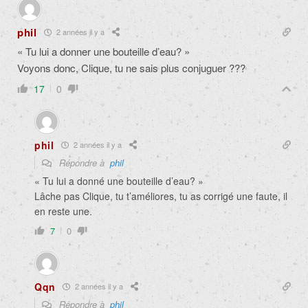
phil
2 années il y a
«
Tu lui a donner une bouteille d’eau?
»
Voyons donc, Clique, tu ne sais plus conjuguer ???
17
0
phil
2 années il y a
Répondre à
phil
«
Tu lui a donné une bouteille d’eau?
»
Lâche pas Clique, tu t’améliores, tu as corrigé une faute, il
en reste une.
7
0
Qqn
2 années il y a
Répondre à
phil