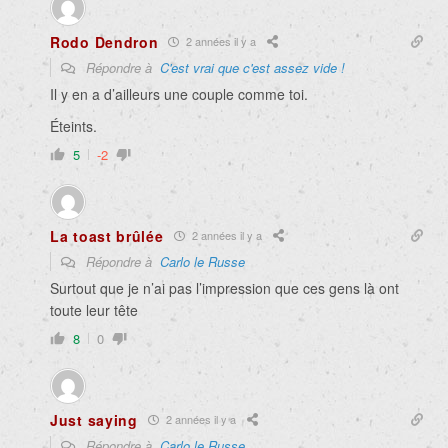
Rodo Dendron
2 années il y a
Répondre à
C'est vrai que c'est assez vide !
Il y en a d’ailleurs une couple comme toi.
Éteints.
5
-2
La toast brûlée
2 années il y a
Répondre à
Carlo le Russe
Surtout que je n’ai pas l’impression que ces gens là ont
toute leur tête
8
0
Just saying
2 années il y a
Répondre à
Carlo le Russe