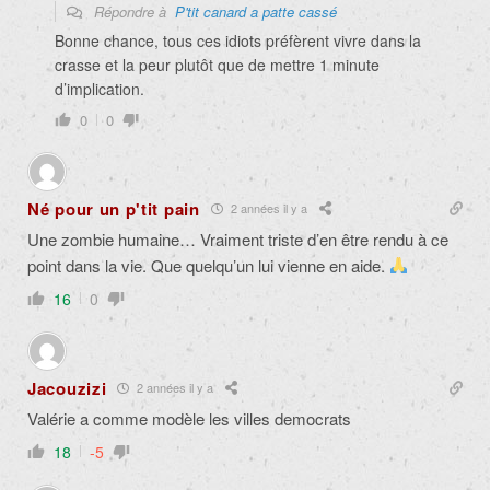
Répondre à
P'tit canard a patte cassé
Bonne chance, tous ces idiots préfèrent vivre dans la
crasse et la peur plutôt que de mettre 1 minute
d’implication.
0
0
Né pour un p'tit pain
2 années il y a
Une zombie humaine… Vraiment triste d’en être rendu à ce
point dans la vie. Que quelqu’un lui vienne en aide.
16
0
Jacouzizi
2 années il y a
Valérie a comme modèle les villes democrats
18
-5