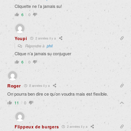
Cliquette ne l’a jamais su!
6
0
Youpi
2 années il y a
Répondre à
phil
Clique n’a jamais su conjuguer
6
0
Roger
2 années il y a
On pourra ben dire ce qu’on voudra mais est flexible.
11
0
Flippeux de burgers
2 années il y a