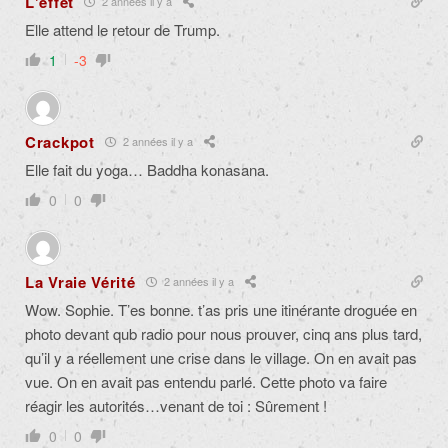
L'effet
2 années il y a
Elle attend le retour de Trump.
1
-3
Crackpot
2 années il y a
Elle fait du yoga… Baddha konasana.
0
0
La Vraie Vérité
2 années il y a
Wow. Sophie. T’es bonne. t’as pris une itinérante droguée en
photo devant qub radio pour nous prouver, cinq ans plus tard,
qu’il y a réellement une crise dans le village. On en avait pas
vue. On en avait pas entendu parlé. Cette photo va faire
réagir les autorités…venant de toi : Sûrement !
0
0