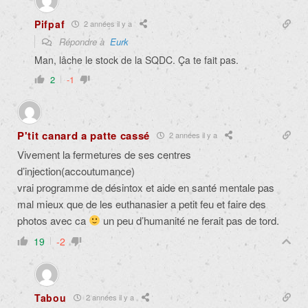
Pifpaf
2 années il y a
Répondre à
Eurk
Man, lâche le stock de la SQDC. Ça te fait pas.
2
-1
P'tit canard a patte cassé
2 années il y a
Vivement la fermetures de ses centres
d’injection(accoutumance)
vrai programme de désintox et aide en santé mentale pas
mal mieux que de les euthanasier a petit feu et faire des
photos avec ca
un peu d’humanité ne ferait pas de tord.
19
-2
Tabou
2 années il y a