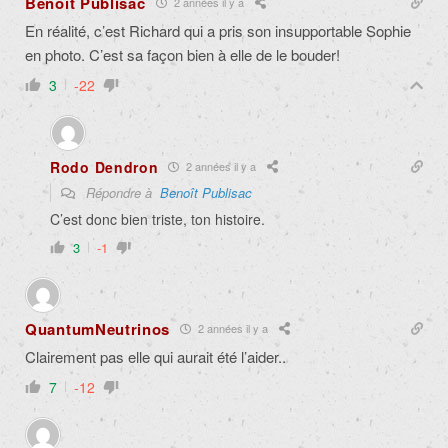
Benoît Publisac
2 années il y a
En réalité, c’est Richard qui a pris son insupportable Sophie
en photo. C’est sa façon bien à elle de le bouder!
3
-22
Rodo Dendron
2 années il y a
Répondre à
Benoît Publisac
C’est donc bien triste, ton histoire.
3
-1
QuantumNeutrinos
2 années il y a
Clairement pas elle qui aurait été l’aider..
7
-12