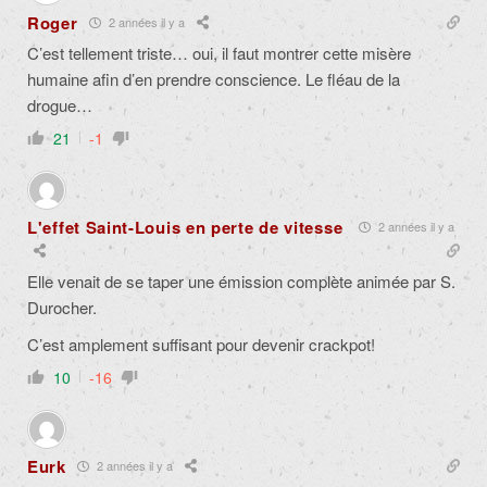
Roger
2 années il y a
C’est tellement triste… oui, il faut montrer cette misère
humaine afin d’en prendre conscience. Le fléau de la
drogue…
21
-1
L'effet Saint-Louis en perte de vitesse
2 années il y a
Elle venait de se taper une émission complète animée par S.
Durocher.
C’est amplement suffisant pour devenir crackpot!
10
-16
Eurk
2 années il y a