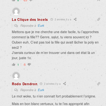
La Clique des Incels
2 années il y a
Répondre à
Eurk
Mettons que je me cherche une date facile, tu l’approches
comment la fille?? Genre, salut, tu viens souvent ici ?
Ouben euh, C’est pas toé la fille qui avait lâcher la poly en
sec2 ?
J’serais curieux de m’en trouver une dans cet état là un
jour, juste 1x.
1
-5
Rodo Dendron
2 années il y a
Répondre à
Eurk
Le mot woke, tu n’en connait fort probablement l’origine.
Mais en bon blanc vertueux, tu te l’es approprié afin