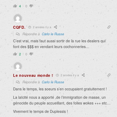
4
0
CQFD.
2 années il y a
Répondre à
Carlo le Russe
C’est vrai, mais faut aussi sortir de la rue les dealers qui
font des $$$ en vendant leurs cochonneries…
2
0
Le nouveau monde !
2 années il y a
Répondre à
Carlo le Russe
Dans le temps, les soeurs s’en occupaient gratuitement !
La laïcité nous a apporté ,de l’immigration de masse, un
génocide du peuple accueillant, des folies wokes +++ etc…
Vivement le temps de Duplessis !