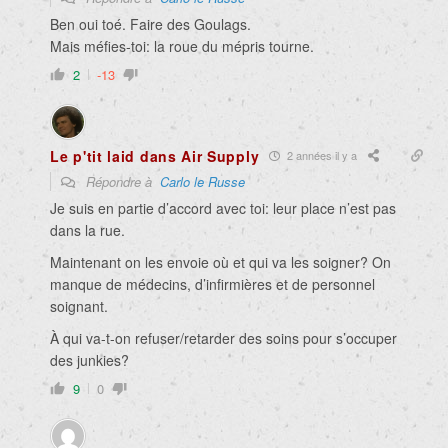
Ben oui toé. Faire des Goulags.
Mais méfies-toi: la roue du mépris tourne.
2
-13
Le p'tit laid dans Air Supply
2 années il y a
Répondre à
Carlo le Russe
Je suis en partie d’accord avec toi: leur place n’est pas
dans la rue.
Maintenant on les envoie où et qui va les soigner? On
manque de médecins, d’infirmières et de personnel
soignant.
À qui va-t-on refuser/retarder des soins pour s’occuper
des junkies?
9
0