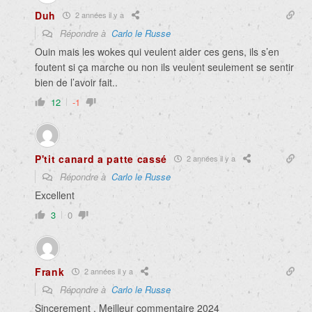
Duh
2 années il y a
Répondre à
Carlo le Russe
Ouin mais les wokes qui veulent aider ces gens, ils s’en
foutent si ça marche ou non ils veulent seulement se sentir
bien de l’avoir fait..
12
-1
P'tit canard a patte cassé
2 années il y a
Répondre à
Carlo le Russe
Excellent
3
0
Frank
2 années il y a
Répondre à
Carlo le Russe
Sincerement , Meilleur commentaire 2024