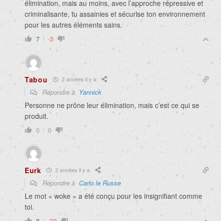
élimination, mais au moins, avec l’approche répressive et
criminalisante, tu assainies et sécurise ton environnement
pour les autres éléments sains.
7
-3
Tabou
2 années il y a
Répondre à
Yannick
Personne ne prône leur élimination, mais c’est ce qui se
produit.
0
0
Eurk
2 années il y a
Répondre à
Carlo le Russe
Le mot « woke » a été conçu pour les insignifiant comme
toi.
8
-23