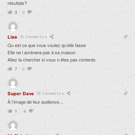
résultats?
3
0
Lisa
2 années il y a
Qu est ce que vous voulez qu’elle fasse
Elle ne l amènera pas à sa maison
Allez la chercher si vous n êtes pas contents
7
0
Super Dave
2 années il y a
À l’image de leur audience…
1
-4