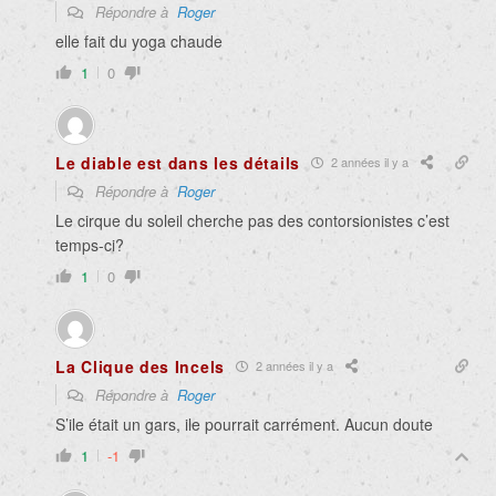
Répondre à
Roger
elle fait du yoga chaude
1
0
Le diable est dans les détails
2 années il y a
Répondre à
Roger
Le cirque du soleil cherche pas des contorsionistes c’est
temps-ci?
1
0
La Clique des Incels
2 années il y a
Répondre à
Roger
S’ile était un gars, ile pourrait carrément. Aucun doute
1
-1