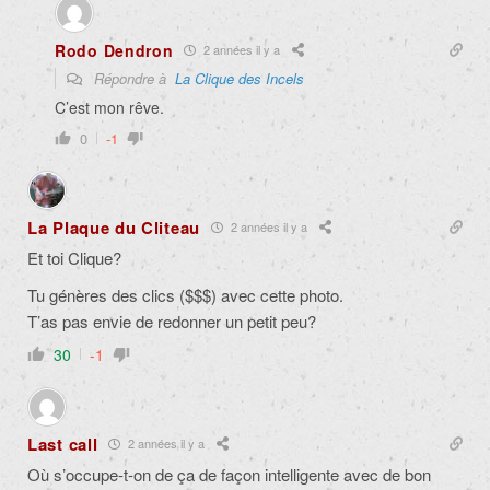
Rodo Dendron
2 années il y a
Répondre à
La Clique des Incels
C’est mon rêve.
0
-1
La Plaque du Cliteau
2 années il y a
Et toi Clique?
Tu génères des clics ($$$) avec cette photo.
T’as pas envie de redonner un petit peu?
30
-1
Last call
2 années il y a
Où s’occupe-t-on de ça de façon intelligente avec de bon