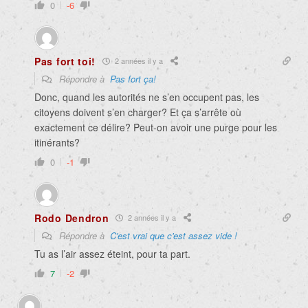
0
-6
Pas fort toi!
2 années il y a
Répondre à
Pas fort ça!
Donc, quand les autorités ne s’en occupent pas, les
citoyens doivent s’en charger? Et ça s’arrête où
exactement ce délire? Peut-on avoir une purge pour les
itinérants?
0
-1
Rodo Dendron
2 années il y a
Répondre à
C'est vrai que c'est assez vide !
Tu as l’air assez éteint, pour ta part.
7
-2