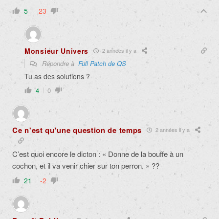
5
-23
Monsieur Univers
2 années il y a
Répondre à
Full Patch de QS
Tu as des solutions ?
4
0
Ce n'est qu'une question de temps
2 années il y a
C’est quoi encore le dicton : « Donne de la bouffe à un
cochon, et il va venir chier sur ton perron. » ??
21
-2