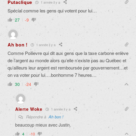
Putaclique
1 année il y a
Spécial comme les gens qui votent pour lui…
27
-9
Ah bon !
1 année il y a
Comme Poilievre qui dit aux gens que la taxe carbone enlève
de l’argent au monde alors qu’elle n’existe pas au Québec et
qu’ailleurs leur argent est remboursée par gouvernement…et
on va voter pour lui….bonhomme 7 heures…
30
-24
Alerte Woke
1 année il y a
Répondre à
Ah bon !
beaucoup mieux avec Justin.
4
-10