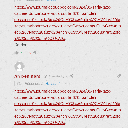
https://www.journaldequebec.com/2024/05/11/la-taxe-
cachee-du-carbone-vous-coute-670–par-plein-
dessence#:~:text=Au%20Qu%C3%A9bec%2C%20la%20ta
xe%20carbone%20de%2013%2C4%20cents,Qu%C3%A9b
ec%20vend%20aux%20ench%C3%A8res%20quatre%20fo
is%20par%20ann%C3%A9e
.
De rien
1
-5
Ah ben non!
1 année il y a
Répondre à
Ah bon !
https://www.journaldequebec.com/2024/05/11/la-taxe-
cachee-du-carbone-vous-coute-670–par-plein-
dessence#:~:text=Au%20Qu%C3%A9bec%2C%20la%20ta
xe%20carbone%20de%2013%2C4%20cents,Qu%C3%A9b
ec%20vend%20aux%20ench%C3%A8res%20quatre%20fo
is%20par%20ann%C3%A9e
.