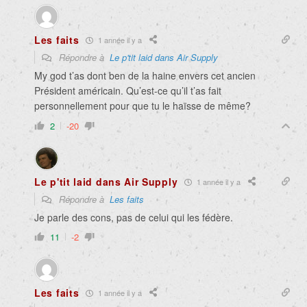
Les faits
1 année il y a
Répondre à
Le p'tit laid dans Air Supply
My god t’as dont ben de la haine envers cet ancien
Président américain. Qu’est-ce qu’il t’as fait
personnellement pour que tu le haïsse de même?
2
-20
Le p'tit laid dans Air Supply
1 année il y a
Répondre à
Les faits
Je parle des cons, pas de celui qui les fédère.
11
-2
Les faits
1 année il y a