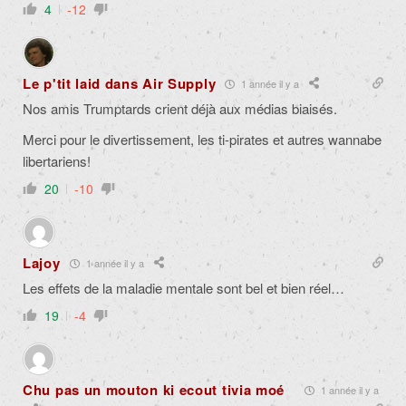
4
-12
Le p'tit laid dans Air Supply
1 année il y a
Nos amis Trumptards crient déjà aux médias biaisés.
Merci pour le divertissement, les ti-pirates et autres wannabe
libertariens!
20
-10
Lajoy
1 année il y a
Les effets de la maladie mentale sont bel et bien réel…
19
-4
Chu pas un mouton ki ecout tivia moé
1 année il y a