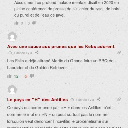
Absolument ce profond malade mentale disait en 2020 en
pleine conférence de presse de s’injecter du lysol, de boire
du purel et de l’eau de javel.
0
0
Avec une sauce aux prunes que les Kebs adorent.
1 année il y a
Les Faits a déjà attrapé Martin du Ghana faire un BBQ de
Labrador et de Golden Retriever.
12
-5
Le pays en ''H'' des Antilles
1 année il y a
Ce pays qui commence par »H » dans les Antilles, c’est
comme le mot en »N » on peut surtout pas le nommer
lorsqu’on veut dénoncer l’incivilité, le proxénétisme sur
représentation carcérale de cette communauté sinon ce n’est