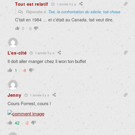
Tout est relatif
1 année il y a
Répondre à
Tsé, la confrontation du siècle, toé chose
C’tait en 1984 … et c’était au Canada, tsé veut dire.
0
0
L’ex-cité
1 année il y a
Il doit aller manger chez li won ton buffet
1
-8
Jenny
1 année il y a
Cours Forrest, cours !
42
-2