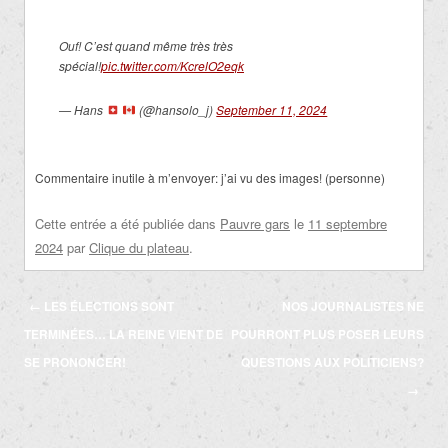
Ouf! C’est quand même très très
spécial!
pic.twitter.com/KcrelO2eqk
— Hans
(@hansolo_j)
September 11, 2024
Commentaire inutile à m’envoyer: j’ai vu des images! (personne)
Cette entrée a été publiée dans
Pauvre gars
le
11 septembre
2024
par
Clique du plateau
.
Navigation
←
LES ÉLECTIONS SONT
NOS JOURNALISTES NE
des
TERMINÉES… LA REINE VIENT DE
POURRONT PLUS POSER LEURS
articles
SE PRONONCER!
QUESTIONS AUX POLITICIENS?
→