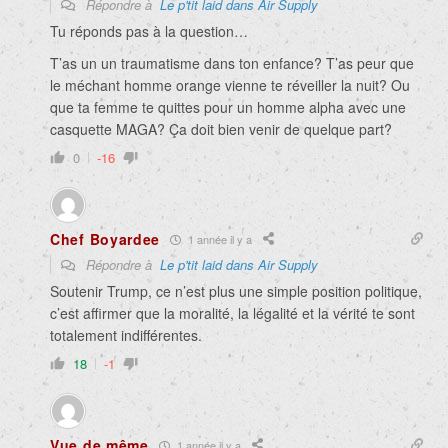
Répondre à
Le p'tit laid dans Air Supply
Tu réponds pas à la question…
T’as un un traumatisme dans ton enfance? T’as peur que
le méchant homme orange vienne te réveiller la nuit? Ou
que ta femme te quittes pour un homme alpha avec une
casquette MAGA? Ça doit bien venir de quelque part?
0
-16
Chef Boyardee
1 année il y a
Répondre à
Le p'tit laid dans Air Supply
Soutenir Trump, ce n’est plus une simple position politique,
c’est affirmer que la moralité, la légalité et la vérité te sont
totalement indifférentes.
18
-1
Vue de même
1 année il y a