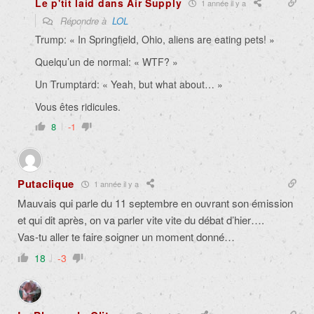
Le p'tit laid dans Air Supply
1 année il y a
Répondre à
LOL
Trump: « In Springfield, Ohio, aliens are eating pets! »
Quelqu’un de normal: « WTF? »
Un Trumptard: « Yeah, but what about… »
Vous êtes ridicules.
8
-1
Putaclique
1 année il y a
Mauvais qui parle du 11 septembre en ouvrant son émission
et qui dit après, on va parler vite vite du débat d’hier….
Vas-tu aller te faire soigner un moment donné…
18
-3