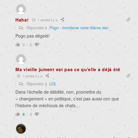
Haha!
1 année il y a
Répondre à
Pogo - trombone noire 5ième dan
Pogo pas dégelé!
0
0
Ma vieille jument est pas ce qu'elle a déjà été
1 année il y a
Répondre à
LOL
Dans l’échelle de débilité, non, promettre du
« changement » en politique, c’est pas aussi con que
l’histoire de méchouis de chats…
8
0