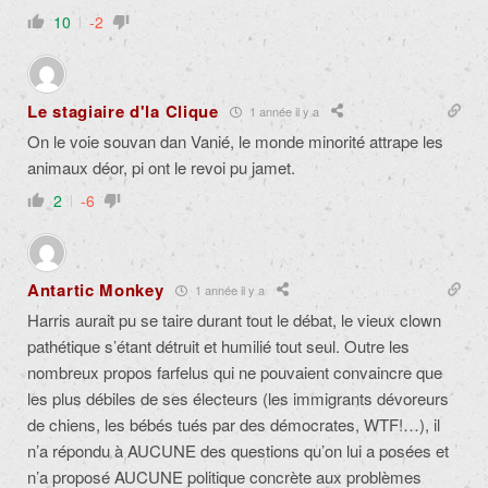
10
-2
Le stagiaire d'la Clique
1 année il y a
On le voie souvan dan Vanié, le monde minorité attrape les
animaux déor, pi ont le revoi pu jamet.
2
-6
Antartic Monkey
1 année il y a
Harris aurait pu se taire durant tout le débat, le vieux clown
pathétique s’étant détruit et humilié tout seul. Outre les
nombreux propos farfelus qui ne pouvaient convaincre que
les plus débiles de ses électeurs (les immigrants dévoreurs
de chiens, les bébés tués par des démocrates, WTF!…), il
n’a répondu à AUCUNE des questions qu’on lui a posées et
n’a proposé AUCUNE politique concrète aux problèmes