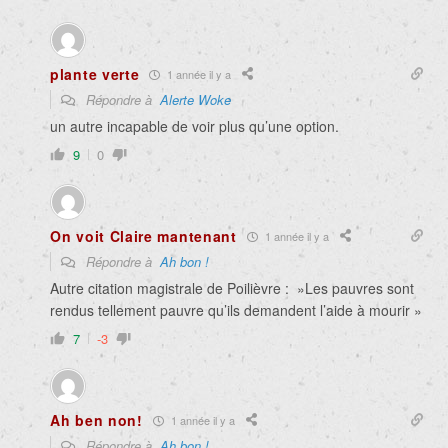
plante verte
1 année il y a
Répondre à
Alerte Woke
un autre incapable de voir plus qu’une option.
9
0
On voit Claire mantenant
1 année il y a
Répondre à
Ah bon !
Autre citation magistrale de Poilièvre : »Les pauvres sont
rendus tellement pauvre qu’ils demandent l’aide à mourir »
7
-3
Ah ben non!
1 année il y a
Répondre à
Ah bon !