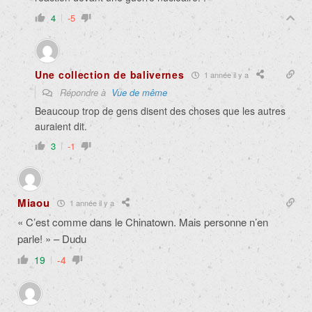
4
-5
Une collection de balivernes
1 année il y a
Répondre à
Vue de même
Beaucoup trop de gens disent des choses que les autres
auraient dit.
3
-1
Miaou
1 année il y a
« C’est comme dans le Chinatown. Mais personne n’en
parle! » – Dudu
19
-4