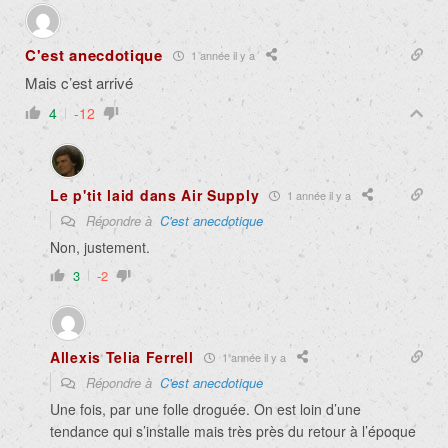
C'est anecdotique
1 année il y a
Mais c’est arrivé
4
-12
Le p'tit laid dans Air Supply
1 année il y a
Répondre à
C'est anecdotique
Non, justement.
3
-2
Allexis Telia Ferrell
1 année il y a
Répondre à
C'est anecdotique
Une fois, par une folle droguée. On est loin d’une
tendance qui s’installe mais très près du retour à l’époque