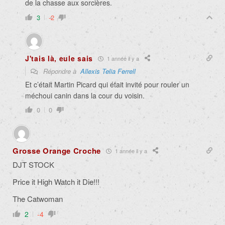
de la chasse aux sorcières.
3
-2
J'tais là, eule sais
1 année il y a
Répondre à
Allexis Telia Ferrell
Et c’était Martin Picard qui était invité pour rouler un
méchoui canin dans la cour du voisin.
0
0
Grosse Orange Croche
1 année il y a
DJT STOCK
Price it High Watch it Die!!!
The Catwoman
2
-4