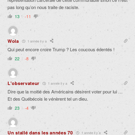
pas long qu’on nous traite de raciste.
13
-11
Wola
1 année il y a
Qui peut
encore
croire Trump ? Les coucous édentés !
22
-8
L'observateur
1 année il y a
Dire que la moitié des Américains désirent voter pour lui …
Et des Québécois le vénèrent tel un dieu.
23
-4
Un stallé dans les années 70
1 année il y a