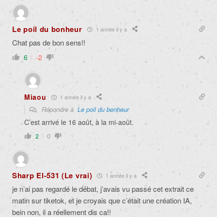
Le poil du bonheur
1 année il y a
Chat pas de bon sens!!
6
-2
Miaou
1 année il y a
Répondre à
Le poil du bonheur
C’est arrivé le 16 août, à la mi-août.
2
0
Sharp El-531 (Le vrai)
1 année il y a
je n’ai pas regardé le débat, j’avais vu passé cet extrait ce
matin sur tiketok, et je croyais que c’était une création IA,
bein non, il a réellement dis ca!!