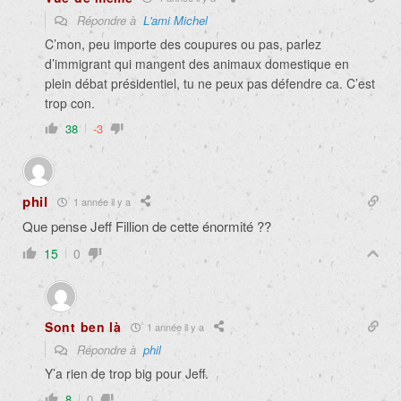
Répondre à
L'ami Michel
C’mon, peu importe des coupures ou pas, parlez
d’immigrant qui mangent des animaux domestique en
plein débat présidentiel, tu ne peux pas défendre ca. C’est
trop con.
38
-3
phil
1 année il y a
Que pense Jeff Fillion de cette énormité ??
15
0
Sont ben là
1 année il y a
Répondre à
phil
Y’a rien de trop big pour Jeff.
8
0