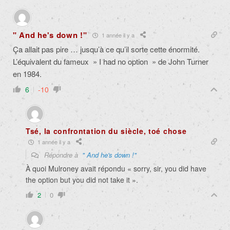
" And he's down !"
1 année il y a
Ça allait pas pire … jusqu’à ce qu’il sorte cette énormité.
L’équivalent du fameux » I had no option » de John Turner
en 1984.
6
-10
Tsé, la confrontation du siècle, toé chose
1 année il y a
Répondre à
" And he's down !"
À quoi Mulroney avait répondu « sorry, sir, you did have
the option but you did not take it ».
2
0