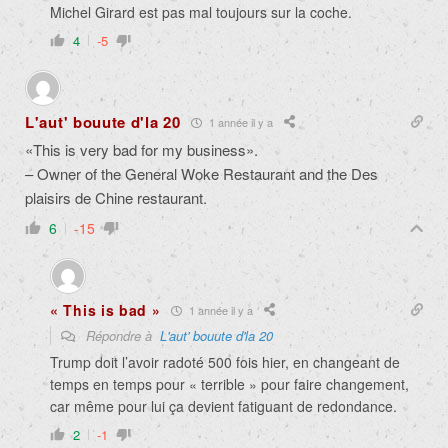
Michel Girard est pas mal toujours sur la coche.
4
-5
L'aut' bouute d'la 20
1 année il y a
«This is very bad for my business».
– Owner of the General Woke Restaurant and the Des
plaisirs de Chine restaurant.
6
-15
« This is bad »
1 année il y a
Répondre à
L'aut' bouute d'la 20
Trump doit l’avoir radoté 500 fois hier, en changeant de
temps en temps pour « terrible » pour faire changement,
car même pour lui ça devient fatiguant de redondance.
2
-1