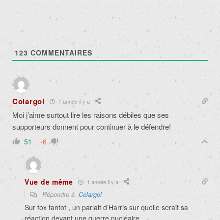
123
COMMENTAIRES
Colargol
1 année il y a
Moi j’aime surtout lire les raisons débiles que ses
supporteurs donnent pour continuer à le défendre!
51
-6
Vue de même
1 année il y a
Répondre à
Colargol
Sur fox tantot , un parlait d’Harris sur quelle serait sa
réaction devant une guerre nucléaire. .