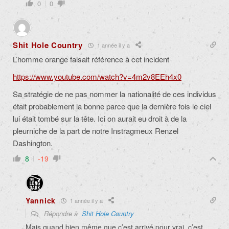
0
0
Shit Hole Country
1 année il y a
L’homme orange faisait référence à cet incident
https://www.youtube.com/watch?v=4m2v8EEh4x0
Sa stratégie de ne pas nommer la nationalité de ces individus
était probablement la bonne parce que la dernière fois le ciel
lui était tombé sur la tête. Ici on aurait eu droit à de la
pleurniche de la part de notre Instragmeux Renzel
Dashington.
8
-19
Yannick
1 année il y a
Répondre à
Shit Hole Country
Mais quand bien même que c’est arrivé pour vrai, c’est