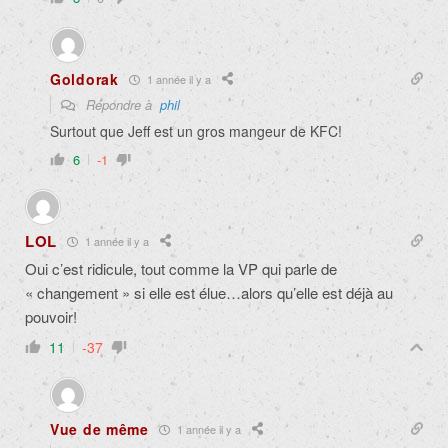
Goldorak
1 année il y a
Répondre à
phil
Surtout que Jeff est un gros mangeur de KFC!
6
-1
LOL
1 année il y a
Oui c’est ridicule, tout comme la VP qui parle de
« changement » si elle est élue…alors qu’elle est déjà au
pouvoir!
11
-37
Vue de même
1 année il y a