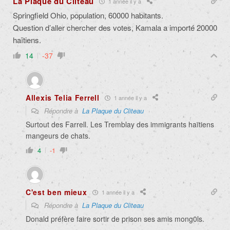
La Plaque du Cliteau
1 année il y a
Springfield Ohio, population, 60000 habitants.
Question d’aller chercher des votes, Kamala a importé 20000
haïtiens.
14
-37
Allexis Telia Ferrell
1 année il y a
Répondre à
La Plaque du Cliteau
Surtout des Farrell. Les Tremblay des immigrants haïtiens
mangeurs de chats.
4
-1
C'est ben mieux
1 année il y a
Répondre à
La Plaque du Cliteau
Donald préfère faire sortir de prison ses amis mong0ls.