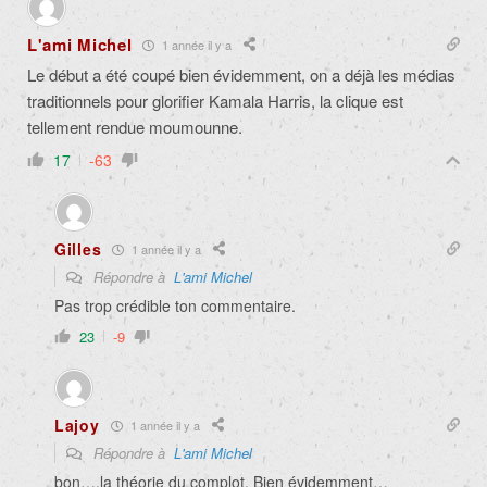
L'ami Michel
1 année il y a
Le début a été coupé bien évidemment, on a déjà les médias
traditionnels pour glorifier Kamala Harris, la clique est
tellement rendue moumounne.
17
-63
Gilles
1 année il y a
Répondre à
L'ami Michel
Pas trop crédible ton commentaire.
23
-9
Lajoy
1 année il y a
Répondre à
L'ami Michel
bon….la théorie du complot. Bien évidemment…